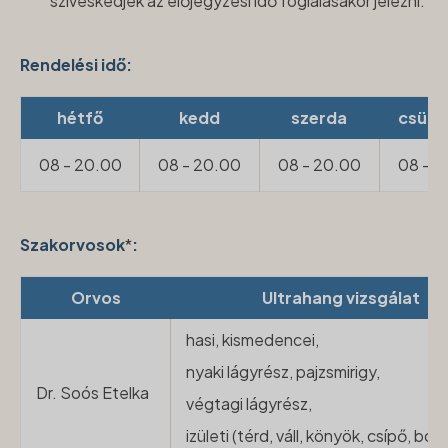
szíveskedjék az előjegyzési idő foglalásakor jelezni.
Rendelési idő
:
hétfő
kedd
szerda
csütö
08 - 20.00
08 - 20.00
08 - 20.00
08 - 2
Szakorvosok
*
:
Orvos
Ultrahang vizsgálat
hasi, kismedencei,
nyaki lágyrész, pajzsmirigy,
Dr. Soós Etelka
végtagi lágyrész,
izületi (térd, váll, könyök, csípő, boka