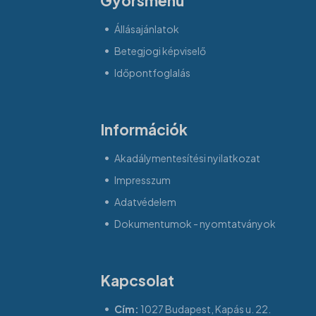
Gyorsmenü
Állásajánlatok
Betegjogi képviselő
Időpontfoglalás
Információk
Akadálymentesítési nyilatkozat
Impresszum
Adatvédelem
Dokumentumok - nyomtatványok
Kapcsolat
Cím:
1027 Budapest, Kapás u. 22.