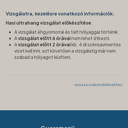
Vizsgálatra, kezelésre vonatkozó információk:
Hasi ultrahang vizsgálat előkészítése
:
A vizsgálat éhgyomorral és telt hólyaggal történik.
A
vizsgálat előtt 6 órával
nem lehet étkezni.
A
vizsgálat előtt 2 órával
kb. 4 dl szénsavmentes
vizet kell inni, ezt követően a vizsgálatig már nem
szabad a hólyagot kiüríteni.
‹
vissza a szakrendelésekhez