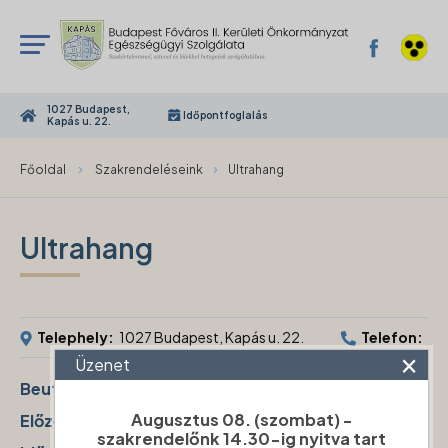
1027 Budapest,
Időpontfoglalás
Kapás u. 22.
›
›
Főoldal
Szakrendeléseink
Ultrahang
Ultrahang
Telephely:
1027 Budapest, Kapás u. 22.
Telefon:
×
Üzenet
Beutaló
:
szükséges
Augusztus 08. (szombat) -
Előzetes időpont foglalás
:
szükséges
szakrendelőnk 14.30-ig nyitva tart