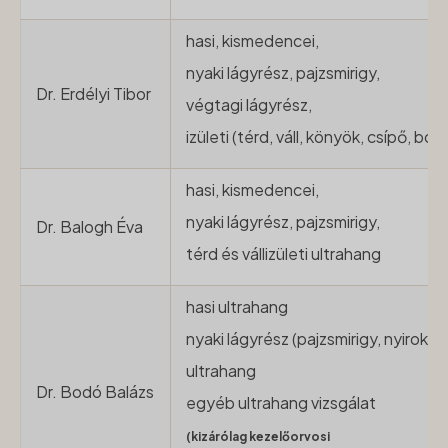
hasi, kismedencei,
nyaki lágyrész, pajzsmirigy,
Dr. Erdélyi Tibor
végtagi lágyrész,
izületi (térd, váll, könyök, csípő, boka
hasi, kismedencei,
nyaki lágyrész, pajzsmirigy,
Dr. Balogh Éva
térd és vállizületi ultrahang
hasi ultrahang
nyaki lágyrész (pajzsmirigy, nyirokc
ultrahang
Dr. Bodó Balázs
egyéb ultrahang vizsgálat
(kizárólag kezelőorvosi