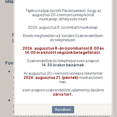
Időpont egyeztetés módja:
Telefon
:
+36 (1) 488 7522
Tájékoztatjuk tisztelt Pácienseinket, hogy az
augusztus 20-i nemzeti ünnep körüli
munkanap-áthelyezés miatt
Az ellátás beutalóköteles.
2026. augusztus 8. (szombat) munkanap.
Felhívjuk Pácienseink szíves figyelmét, hogy
Ennek megfelelően a II. kerületi Szakrendelőben
és telephelyein
Ultrahang beutalóval NE Röntgen időpontot
kérjenek.
2026. augusztus 8-án (szombaton) 8.00 és
14.00 óra között végzünk betegellátást.
Szakrendelőnk és telephelyei ezen a napon
Fontos információk időpont foglaláshoz
:
14.30 órakor bezárnak
.
Szakrendelésünkön
emlő ultrahang vizsgálatot
Az augusztus 20-i nemzeti ünnepre tekintettel
nem végzünk
. Amennyiben emlő ulltrahang
2026. augusztus 21. (péntek)
munkaszüneti
nap,
vizsgálatra kíván időpontot foglalni, kérjük,
látogasson el
Mammográfia - emlő ultrahang
ezen a napon szakrendelőnk valamennyi épülete
szakrendelésünk oldalára.
zárva tart.
Több testtájék egyidejű ultrahangvizsgálata
(UH) esetén a régiók számának megfelelő,
több
időpontot szükséges foglalni
. Ennek tényét