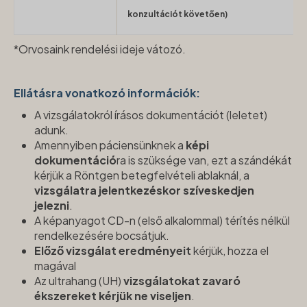
konzultációt követően)
*Orvosaink
rendelési ideje vátozó.
Ellátásra vonatkozó információk:
A vizsgálatokról írásos dokumentációt (leletet)
adunk.
Amennyiben páciensünknek a
képi
dokumentáció
ra is szüksége van, ezt a szándékát
kérjük a
Röntgen betegfelvételi ablaknál, a
vizsgálatra jelentkezéskor szíveskedjen
jelezni
.
A képanyagot CD-n (első alkalommal) térítés nélkül
rendelkezésére bocsátjuk.
Előző vizsgálat eredményeit
kérjük, hozza el
magával
Az ultrahang (UH)
vizsgálatokat zavaró
ékszereket kérjük ne viseljen
.