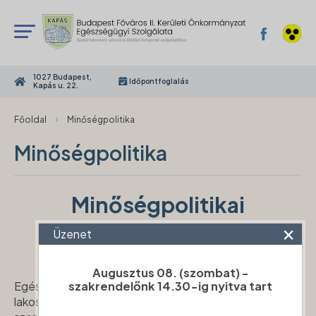
1027 Budapest,
Időpontfoglalás
Kapás u. 22.
›
Főoldal
Minőségpolitika
Minőségpolitika
Minőségpolitikai
×
nyilatkozat
Üzenet
Augusztus 08. (szombat) -
szakrendelőnk 14.30-ig nyitva tart
Egészségügyi szolgálatunk Budapest II. kerület
lakosságának egészségügyi ellátásában meghatározó