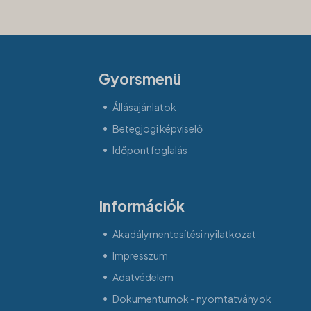
Gyorsmenü
Állásajánlatok
Betegjogi képviselő
Időpontfoglalás
Információk
Akadálymentesítési nyilatkozat
Impresszum
Adatvédelem
Dokumentumok - nyomtatványok