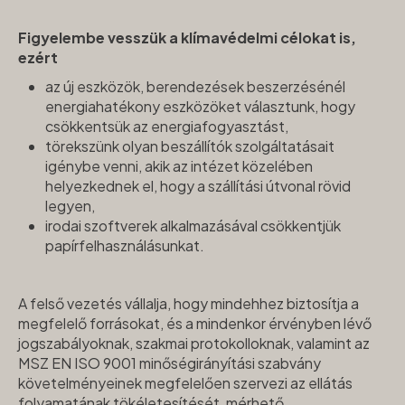
Figyelembe vesszük a klímavédelmi célokat is,
ezért
az új eszközök, berendezések beszerzésénél
energiahatékony eszközöket választunk, hogy
csökkentsük az energiafogyasztást,
törekszünk olyan beszállítók szolgáltatásait
igénybe venni, akik az intézet közelében
helyezkednek el, hogy a szállítási útvonal rövid
legyen,
irodai szoftverek alkalmazásával csökkentjük
papírfelhasználásunkat.
A felső vezetés vállalja, hogy mindehhez biztosítja a
megfelelő forrásokat, és a mindenkor érvényben lévő
jogszabályoknak, szakmai protokolloknak, valamint az
MSZ EN ISO 9001 minőségirányítási szabvány
követelményeinek megfelelően szervezi az ellátás
folyamatának tökéletesítését, mérhető