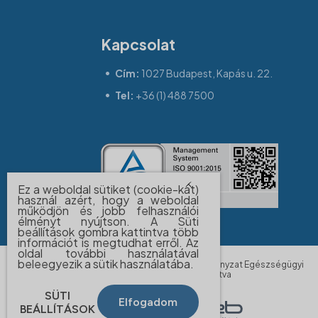
Kapcsolat
Cím:
1027 Budapest, Kapás u. 22.
Tel:
+36 (1) 488 7500
Ez a weboldal sütiket (cookie-kat)
használ azért, hogy a weboldal
működjön és jobb felhasználói
élményt nyújtson. A Süti
beállítások gombra kattintva több
információt is megtudhat erről. Az
oldal további használatával
beleegyezik a sütik használatába.
© 2026 BUDAPEST FŐVÁROS II. Kerületi Önkormányzat Egészségügyi
Szolgálata - Minden jog fenntartva
SÜTI
Elfogadom
BEÁLLÍTÁSOK
Készítette a: