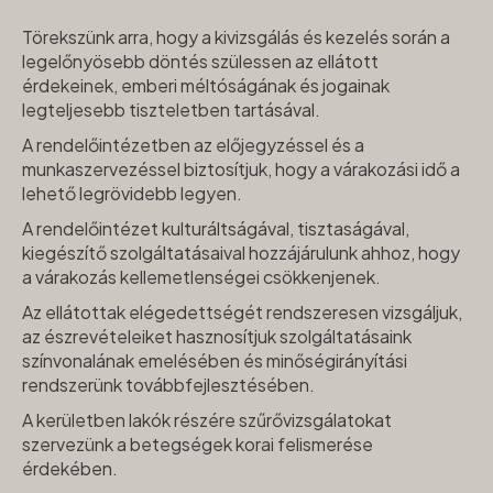
Törekszünk arra, hogy a kivizsgálás és kezelés során a
legelőnyösebb döntés szülessen az ellátott
érdekeinek, emberi méltóságának és jogainak
legteljesebb tiszteletben tartásával.
A rendelőintézetben az előjegyzéssel és a
munkaszervezéssel biztosítjuk, hogy a várakozási idő a
lehető legrövidebb legyen.
A rendelőintézet kulturáltságával, tisztaságával,
kiegészítő szolgáltatásaival hozzájárulunk ahhoz, hogy
a várakozás kellemetlenségei csökkenjenek.
Az ellátottak elégedettségét rendszeresen vizsgáljuk,
az észrevételeiket hasznosítjuk szolgáltatásaink
színvonalának emelésében és minőségirányítási
rendszerünk továbbfejlesztésében.
A kerületben lakók részére szűrővizsgálatokat
szervezünk a betegségek korai felismerése
érdekében.