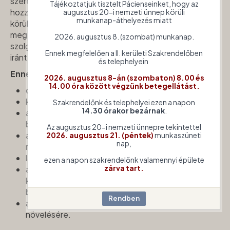
szerepet betöltő intézmény. Alapvető célunk, hogy a
Tájékoztatjuk tisztelt Pácienseinket, hogy az
hozzánk fordulók ellátását a lehető legjobb
augusztus 20-i nemzeti ünnep körüli
munkanap-áthelyezés miatt
körülmények között, igényes szakmai színvonalon,
megelégedésükre biztosítsuk. Elkötelezettek vagyunk
2026. augusztus 8. (szombat) munkanap.
szolgáltatásaink minőségének folyamatos fejlesztése
Ennek megfelelően a II. kerületi Szakrendelőben
iránt
és telephelyein
Ennek érdekében nagy hangsúlyt fektetünk
2026. augusztus 8-án (szombaton) 8.00 és
14.00 óra között végzünk betegellátást.
dolgozóink kiválasztására és továbbképzésére,
korszerű műszerpark alkalmazására,
Szakrendelőnk és telephelyei ezen a napon
14.30 órakor bezárnak
.
az irányítási, szakmai előírások és irányelvek
betartására,
Az augusztus 20-i nemzeti ünnepre tekintettel
az emberi erőforrások, eszközök, gyógyszerek és
2026. augusztus 21. (péntek)
munkaszüneti
nap,
más anyagi javak hatékony felhasználására,
lakossági szűrővizsgálatok szervezésére,
ezen a napon szakrendelőnk valamennyi épülete
zárva tart.
arra, hogy az ellátás során a lehető legkisebb
kellemetlenséget okozzuk, és ne veszélyeztessük
betegeinket,
a betegutak rövidítésére és a betegbiztonság
növelésére.