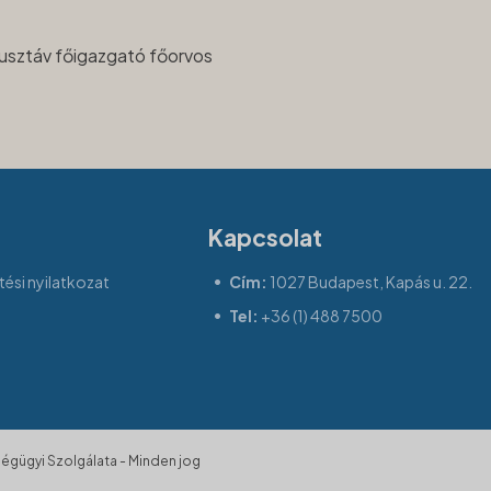
usztáv főigazgató főorvos
Kapcsolat
ési nyilatkozat
Cím:
1027 Budapest, Kapás u. 22.
Tel:
+36 (1) 488 7500
gügyi Szolgálata - Minden jog