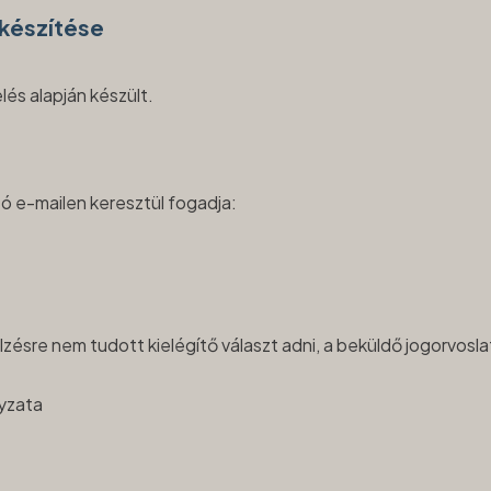
lkészítése
lés alapján készült.
tó e-mailen keresztül fogadja:
lzésre nem tudott kielégítő választ adni, a beküldő jogorvosl
yzata