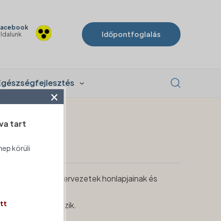
acebook
Időpontfoglalás
ldalunk
Egészségfejlesztés
×
va tart
nep körüli
a közszférabeli szervezetek honlapjainak és
tt
nlapjára
vonatkozik.