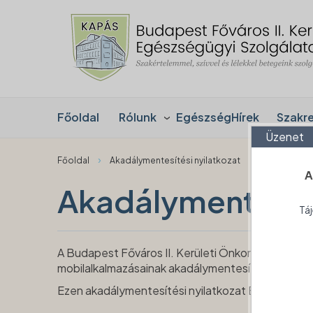
Főoldal
Rólunk
EgészségHírek
Szakr
Üzenet
›
Főoldal
Akadálymentesítési nyilatkozat
A
Akadálymentesíté
Táj
A Budapest Főváros II. Kerületi Önkormányzat Egé
mobilalkalmazásainak akadálymentesítéséről szól
Ezen akadálymentesítési nyilatkozat Budapest Fő