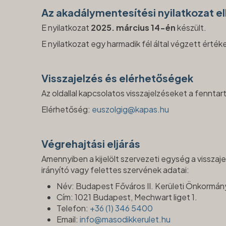
Az akadálymentesítési nyilatkozat e
E nyilatkozat
2025. március 14-én
készült.
E nyilatkozat egy harmadik fél által végzett értéke
Visszajelzés és elérhetőségek
Az oldallal kapcsolatos visszajelzéseket a fenntar
Elérhetőség:
euszolgig@kapas.hu
Végrehajtási eljárás
Amennyiben a kijelölt szervezeti egység a visszaje
irányító vagy felettes szervének adatai:
Név: Budapest Főváros II. Kerületi Önkormán
Cím: 1021 Budapest, Mechwart liget 1.
Telefon:
+36 (1) 346 5400
Email:
info@masodikkerulet.hu