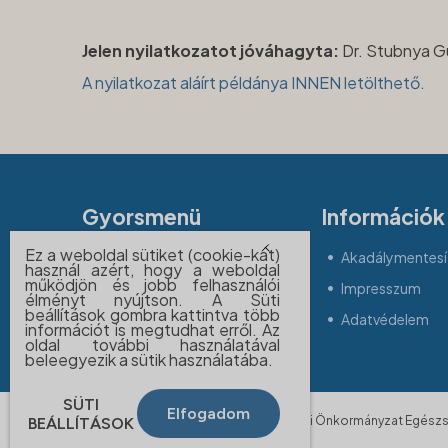
Jelen nyilatkozatot jóváhagyta:
Dr. Stubnya G
A nyilatkozat aláírt példánya INNEN letölthető.
Gyorsmenü
Információk
Ez a weboldal sütiket (cookie-kat)
Állásajánlatok
Akadálymentesít
használ azért, hogy a weboldal
működjön és jobb felhasználói
Betegjogi képviselő
Impresszum
élményt nyújtson. A Süti
beállítások gombra kattintva több
Időpontfoglalás
Adatvédelem
információt is megtudhat erről. Az
oldal további használatával
beleegyezik a sütik használatába.
SÜTI
Elfogadom
© 2026 BUDAPEST FŐVÁROS II. Kerületi Önkormányzat Egészsé
BEÁLLÍTÁSOK
fenntartva