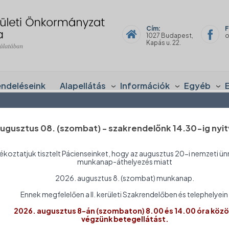
Cím:
F
1027 Budapest,
o
Kapás u. 22.
endeléseink
Alapellátás
Információk
Egyéb
ugusztus 08. (szombat) - szakrendelőnk 14.30-ig nyit
si nyilatkozat
ékoztatjuk tisztelt Pácienseinket, hogy az augusztus 20-i nemzeti ün
munkanap-áthelyezés miatt
2026. augusztus 8. (szombat) munkanap.
szségügyi Szolgálata elkötelezett amellett, hogy honlapját 
Ennek megfelelően a II. kerületi Szakrendelőben és telephelyein
ó 2018. évi LXXV. törvény szerint akadálymentessé tegye.
2026. augusztus 8-án (szombaton) 8.00 és 14.00 óra közö
város II. Kerületi Önkormányzat Egészségügyi Szolgálata
ho
végzünk betegellátást.