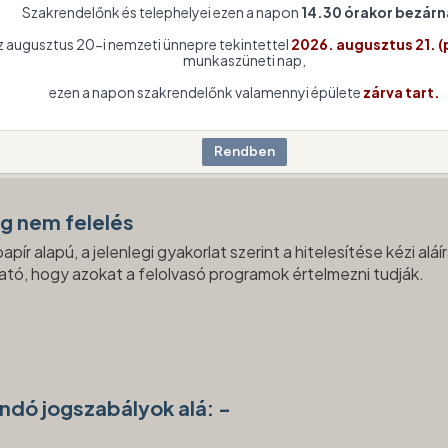
Szakrendelőnk és telephelyei ezen a napon
14.30 órakor bezárn
z augusztus 20-i nemzeti ünnepre tekintettel
2026. augusztus 21. (
munkaszüneti nap,
lések miatt csak részben felel meg a közszférabeli szervezet
vénynek. A meg nem felelések jegyzéke a
"Nem akadályment
ezen a napon szakrendelőnk valamennyi épülete
zárva tart.
eg nem felelés
 alapú, a jelenlegi gyakorlat szerint a hitelesítése kézi aláí
tó, hogy azokat a felolvasó programok értelmezni tudják.
andó jogszabályok alá: -