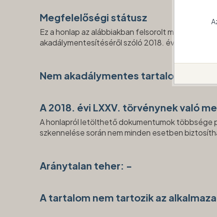
Megfelelőségi státusz
A
Ez a honlap az alábbiakban felsorolt meg nem fele
akadálymentesítéséről szóló 2018. évi LXXV. tör
Nem akadálymentes tartalom: -
A 2018. évi LXXV. törvénynek való m
A honlapról letölthető dokumentumok többsége papír
szkennelése során nem minden esetben biztosítha
Aránytalan teher: -
A tartalom nem tartozik az alkalmaz