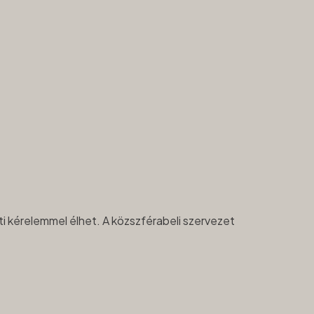
ati kérelemmel élhet. A közszférabeli szervezet