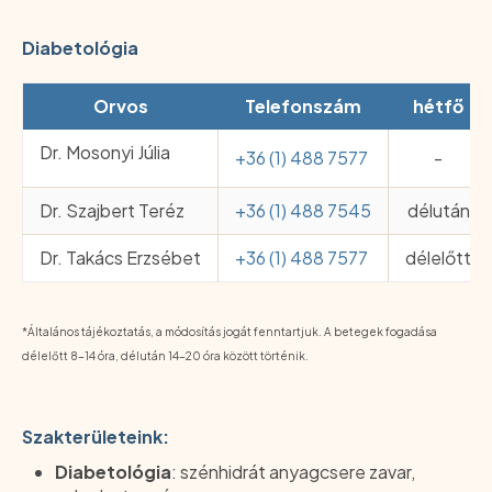
Diabetológia
Orvos
Telefonszám
hétfő
Dr. Mosonyi Júlia
+36 (1) 488 7577
-
Dr. Szajbert Teréz
+36 (1) 488 7545
délután
Dr. Takács Erzsébet
+36 (1) 488 7577
délelőtt
*Általános tájékoztatás, a módosítás jogát fenntartjuk. A betegek fogadása
délelőtt 8-14 óra, délután 14-20 óra között történik.
Szakterületeink:
Diabetológia
: szénhidrát anyagcsere zavar,