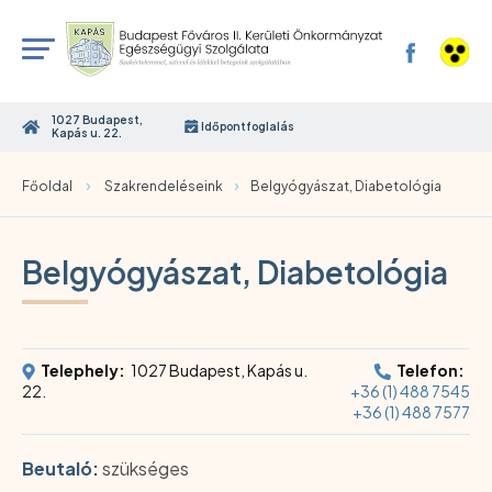
1027 Budapest,
Időpontfoglalás
Kapás u. 22.
›
›
Főoldal
Szakrendeléseink
Belgyógyászat, Diabetológia
Belgyógyászat, Diabetológia
Telephely:
1027 Budapest, Kapás u.
Telefon:
22.
+36 (1) 488 7545
+36 (1) 488 7577
Beutaló
:
szükséges