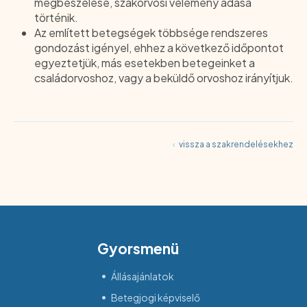
megbeszélése, szakorvosi vélemény adása
történik.
Az említett betegségek többsége rendszeres
gondozást igényel, ehhez a következő időpontot
egyeztetjük, más esetekben betegeinket a
családorvoshoz, vagy a beküldő orvoshoz irányítjuk.
‹
vissza a szakrendelésekhez
Gyorsmenü
Állásajánlatok
Betegjogi képviselő