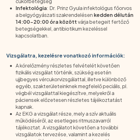
cukorbetegség
Infektológia
: Dr. Prinz Gyula infektológus főorvos
a belgyógyászati szakrendelésen
kedden délután
14:00-20:00 óra között
várja betegeit fertőző
betegségekkel, antibiotikum kezeléssel
kapcsolatban.
Vizsgálatra, kezelésre vonatkozó információk:
A kórelőzmény részletes felvételét követően
fizikális vizsgálat történik, szükség esetén
ujjbegyes vércukorvizsgálattal, illetve különböző
egyéb, szakterületeinknek megfelelő peciális, pl.
végbél vizsgálattal kiegészítve, melyekről a
páciensek előzetesen részletes tájékoztatást
kapnak.
Az EKG a vizsgálat része, mely a szív aktuális
működéséről, az esetleges ritmuszavarról
tájékoztat. A vizsgálatot követően a további
vizsgálatok tervezése, valamint a kezelés