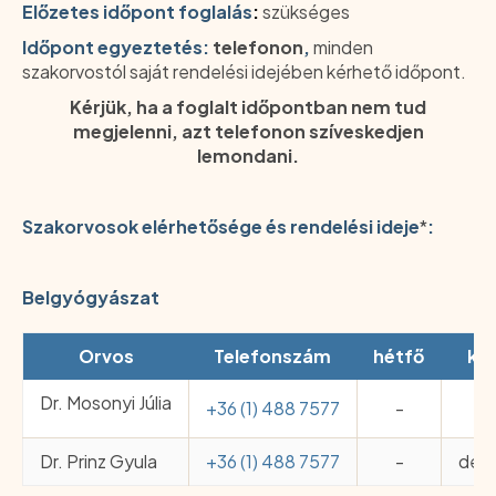
Előzetes időpont foglalás
:
szükséges
Időpont egyeztetés:
telefonon
,
minden
szakorvostól saját rendelési idejében kérhető időpont.
Kérjük, ha a foglalt időpontban nem tud
megjelenni, azt telefonon szíveskedjen
lemondani.
Szakorvosok elérhetősége és rendelési ideje
*
:
Belgyógyászat
Orvos
Telefonszám
hétfő
ke
Dr. Mosonyi Júlia
+36 (1) 488 7577
-
-
Dr. Prinz Gyula
+36 (1) 488 7577
-
délu