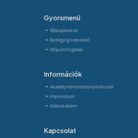
Gyorsmenü
Állásajánlatok
Betegjogi képviselő
Időpontfoglalás
Információk
Akadálymentesítési nyilatkozat
Impresszum
Adatvédelem
Kapcsolat