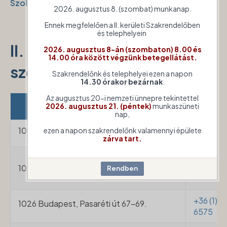
Szolgálat weboldalán
olvashatók.
2026. augusztus 8. (szombat) munkanap.
Ennek megfelelően a II. kerületi Szakrendelőben
és telephelyein
II. kerületi védőnői
2026. augusztus 8-án (szombaton) 8.00 és
14.00 óra között végzünk betegellátást.
szolgálatok elérhetőségei
Szakrendelőnk és telephelyei ezen a napon
14.30 órakor bezárnak
.
Az augusztus 20-i nemzeti ünnepre tekintettel
Telefo
Cím
2026. augusztus 21. (péntek)
munkaszüneti
nap,
1022 Budapest, Rét utca 3.
ezen a napon szakrendelőnk valamennyi épülete
+36 (1) 2
zárva tart.
+36 (1) 
1025 Budapest, Csatárka utca 51.
+36 (1) 
+36 (1) 
1026 Budapest, Pasaréti út 67-69.
6575