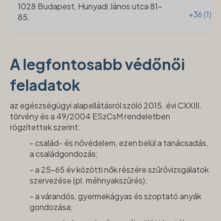
1028 Budapest, Hunyadi János utca 81-
+36 (1) 3
85.
A legfontosabb védőnői
feladatok
az egészségügyi alapellátásról szóló 2015. évi CXXIII.
törvény és a 49/2004 ESzCsM rendeletben
rögzítettek szerint:
- család- és nővédelem, ezen belül a tanácsadás,
a családgondozás;
- a 25-65 év közötti nők részére szűrővizsgálatok
szervezése (pl. méhnyakszűrés);
- a várandós, gyermekágyas és szoptató anyák
gondozása;