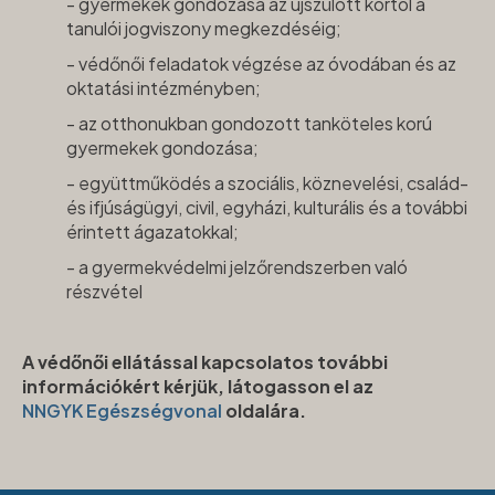
- gyermekek gondozása az újszülött kortól a
tanulói jogviszony megkezdéséig;
- védőnői feladatok végzése az óvodában és az
oktatási intézményben;
- az otthonukban gondozott tanköteles korú
gyermekek gondozása;
- együttműködés a szociális, köznevelési, család-
és ifjúságügyi, civil, egyházi, kulturális és a további
érintett ágazatokkal;
- a gyermekvédelmi jelzőrendszerben való
részvétel
A védőnői ellátással kapcsolatos további
információkért kérjük, látogasson el az
NNGYK Egészségvonal
oldalára.