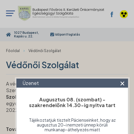
1027 Budapest,
Időpontfoglalás
Kapás u. 22.
›
Főoldal
Védőnői Szolgálat
Védőnői Szolgálat
×
Üzenet
A védőnői ellátást
2023. július 01-től
az Észak-budai
Szent János Centrumkórház
Vármegyei Védőnői
Szolgálata
biztosítja Budapest II. kerületben, az
Augusztus 08. (szombat) -
egyes egészségügyi törvények módosításáról szóló
szakrendelőnk 14.30-ig nyitva tart
2022. évi LXXII. törvény értelmében.
Tájékoztatjuk tisztelt Pácienseinket, hogy az
augusztus 20-i nemzeti ünnep körüli
További információk
a
Vármegyei Védőnői
munkanap-áthelyezés miatt