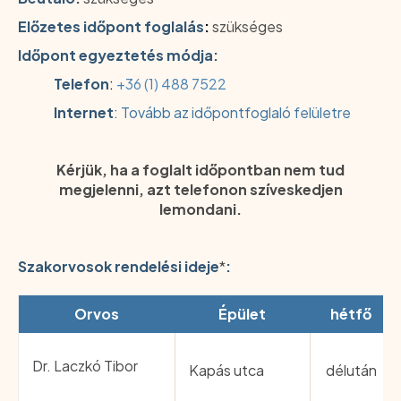
Előzetes időpont foglalás
:
szükséges
Időpont egyeztetés módja:
Telefon
:
+36 (1) 488 7522
Internet
:
Tovább az időpontfoglaló felületre
Kérjük, ha a foglalt időpontban nem tud
megjelenni, azt telefonon szíveskedjen
lemondani.
Szakorvosok rendelési ideje
*
:
Orvos
Épület
hétfő
Dr. Laczkó Tibor
Kapás utca
délután