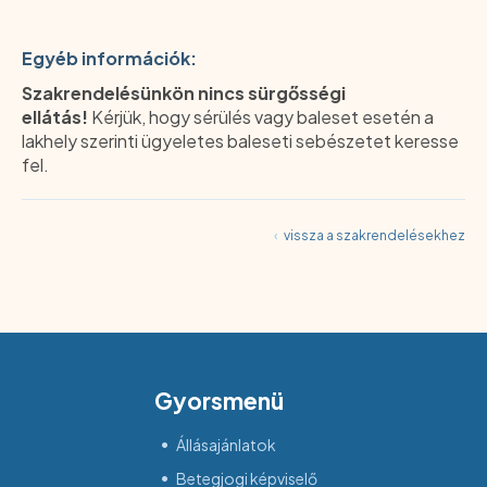
Egyéb információk:
Szakrendelésünkön nincs sürgősségi
ellátás!
Kérjük, hogy sérülés vagy baleset esetén a
lakhely szerinti ügyeletes baleseti sebészetet keresse
fel.
‹
vissza a szakrendelésekhez
Gyorsmenü
Állásajánlatok
Betegjogi képviselő