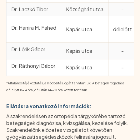
Dr. Laczkó Tibor
Községház utca
-
Dr. Harrira M. Fahed
Kapás utca
délelőtt
Dr. Lőrik Gábor
Kapás utca
-
Dr. Ráthonyi Gábor
Kapás utca
-
*Általános tájékoztatás, a módosítás jogát fenntartjuk. A betegek fogadása
délelőtt 8-14 óra, délután 14-20 óra között történik.
Ellátásra vonatkozó információk:
A szakrendelésen az ortopédia tárgykörébe tartozó
betegségek diagnózisa, kivizsgálása, kezelése folyik.
Szakrendelőnk előzetes vizsgálatot követően
gyógyászati segédeszközök felírására jogosult.