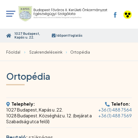
1027 Budapest,
Időpontfoglalás
Kapás u. 22.
›
›
Főoldal
Szakrendeléseink
Ortopédia
Ortopédia
Telephely:
Telefon:
1027 Budapest, Kapás u. 22.
+36 (1) 488 7564
1028 Budapest. Községház u. 12. (bejárat a
+36 (1) 488 7569
Szabadság utca felől)
Beutaló
:
szükséges