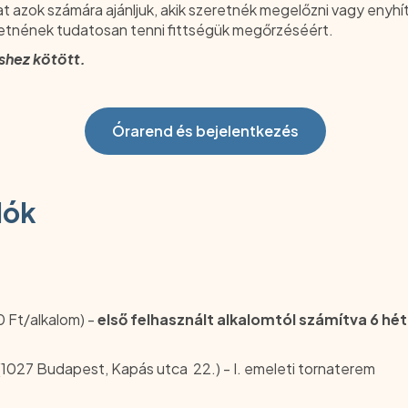
zok számára ajánljuk, akik szeretnék megelőzni vagy enyhít
eretnének tudatosan tenni fittségük megőrzéséért.
shez kötött.
Órarend és bejelentkezés
lók
0 Ft/alkalom) -
első felhasznált alkalomtól számítva 6 hé
 (1027 Budapest, Kapás utca 22.) - I. emeleti tornaterem