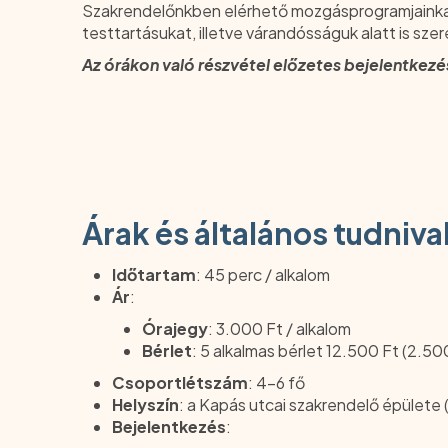
Szakrendelőnkben elérhető mozgásprogramjainkat a
testtartásukat, illetve várandósságuk alatt is sz
Az órákon való részvétel előzetes bejelentkezé
Árak és általános tudniva
Időtartam
: 45 perc / alkalom
Ár
:
Órajegy
: 3.000 Ft / alkalom
Bérlet
: 5 alkalmas bérlet 12.500 Ft (2.50
Csoportlétszám
: 4–6 fő
Helyszín
: a Kapás utcai szakrendelő épülete
Bejelentkezés
: