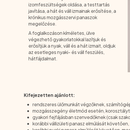
izomfeszültségek oldása, a testtartás
javítása, a hát és váll izmainak erősítése, a
krónikus mozgásszervi panaszok
megelőzése.
A foglalkozáson kíméletes, ülve
végezhető gyakorlatokkal lazítjuk és
erősítjük a nyak, váll és a hát izmait, oldjuk
az esetleges nyaki- és váll feszülés,
hátfájdalmat.
Kifejezetten ajánlott:
rendszeres ülőmunkát végzőknek, számítógé
mozgásszegény életmód esetén, korosztálytó
gyakori fejfájásban szenvedőknek (csak szako
korábbi vállizületi panasz elmúlását követően
korábbi nyaki panasz elmúlását követően, meg