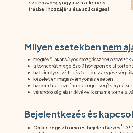
szülész-nőgyógyász szakorvos
írásbeli hozzájárulása szükséges!
Milyen esetekben
nem aj
meglévő, akár súlyos mozgásszervi panaszok
a tornaórát megelőző 3 hónapon belül történ
ha bármilyen változás történt az egészségi ál
kezeletlen magasvérnyomás esetén
ha nem tud önállóan mozogni, segítség nélkül fel
várandósság alatt (kivéve: kismama torna, a v
Bejelentkezés és kapcso
*
Online regisztráció és bejelentkezés
: Az 