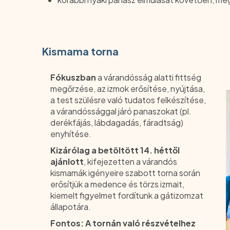
Kismama torna
Fókuszban
a várandósság alatti fittség
megőrzése, az izmok erősítése, nyújtása,
a test szülésre való tudatos felkészítése,
a várandóssággal járó panaszokat (pl.
derékfájás, lábdagadás, fáradtság)
enyhítése.
Kizárólag a betöltött 14. héttől
ajánlott
, kifejezetten a várandós
kismamák igényeire szabott torna során
erősítjük a medence és törzs izmait,
kiemelt figyelmet fordítunk a gátizomzat
állapotára.
Fontos: A tornán való részvételhez