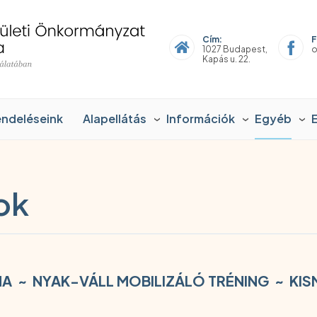
Cím:
F
1027 Budapest,
o
Kapás u. 22.
endeléseink
Alapellátás
Információk
Egyéb
ok
A ~ NYAK-VÁLL MOBILIZÁLÓ TRÉNING ~ KI