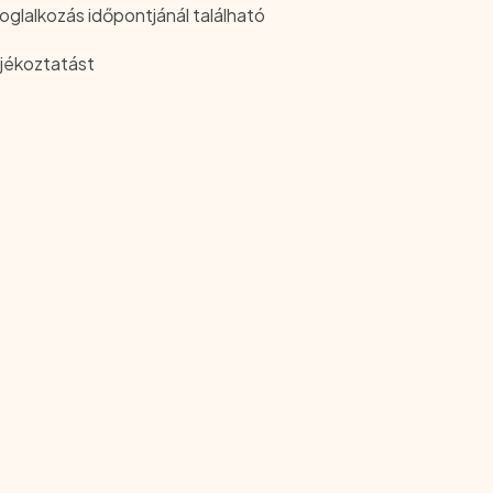
foglalkozás időpontjánál található
jékoztatást