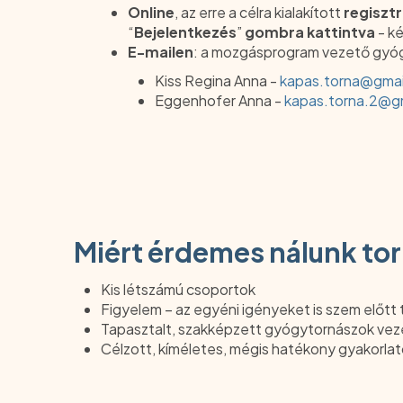
Online
, az erre a célra kialakított
regisztr
“
Bejelentkezés
”
gombra kattintva
- k
E-mailen
: a mozgásprogram vezető gyóg
Kiss Regina Anna -
kapas.torna@gmai
Eggenhofer Anna -
kapas.torna.2@g
Miért érdemes nálunk to
Kis létszámú csoportok
Figyelem – az egyéni igényeket is szem előtt 
Tapasztalt, szakképzett gyógytornászok veze
Célzott, kíméletes, mégis hatékony gyakorla