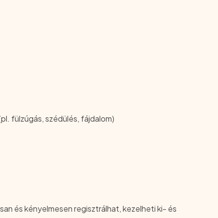
l. fülzúgás, szédülés, fájdalom)
san és kényelmesen regisztrálhat, kezelheti ki- és