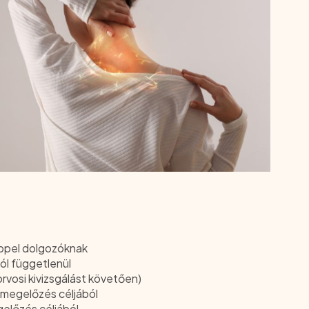
ppel dolgozóknak
l függetlenül
rvosi kivizsgálást követően)
, megelőzés céljából
előzés céljából