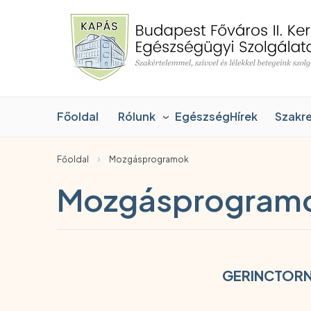
Főoldal
Rólunk
EgészségHírek
Szakr
›
Főoldal
Mozgásprogramok
Mozgásprogram
GERINCTORN