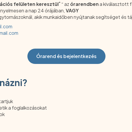
* -
ációs felületen keresztül
az
órarendben
a kiválasztott 
ényelmesen a nap 24 órájában,
VAGY
ytornászoknál, akik munkaidőben nyújtanak segítséget és tá
l.com
mail.com
Órarend és bejelentkezés
rnázni?
tartjuk
tik a foglalkozásokat
tok