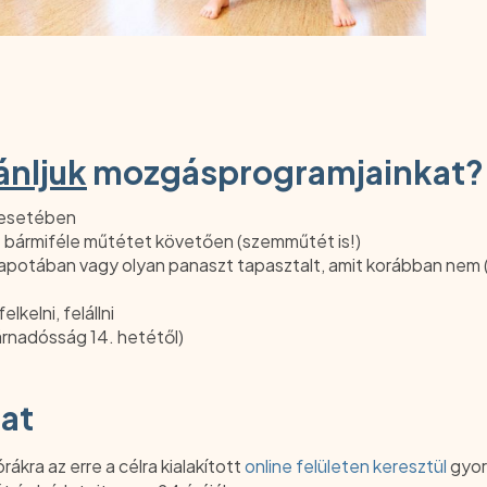
ánljuk
mozgásprogramjainkat?
 esetében
t bármiféle műtétet követően (szemműtét is!)
lapotában vagy olyan panaszt tapasztalt, amit korábban nem (p
kelni, felállni
árnadósság 14. hetétől)
lat
órákra az erre a célra kialakított
online felületen keresztül
gyor