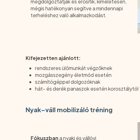
megdolgoztatják és erősítik, kíméletesen,
mégis hatékonyan segítve a mindennapi
terheléshez való alkalmazkodást.
Kifejezetten ajánlott:
rendszeres ülőmunkát végzőknek
mozgásszegény életmód esetén
számítógéppel dolgozóknak
hát- és derék panaszok esetén korosztálytól
Nyak–váll mobilizáló tréning
Fókuszban
a nyaki és vállövi