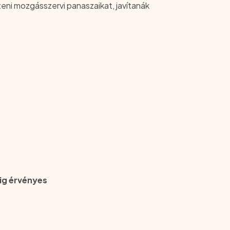
eni mozgásszervi panaszaikat, javítanák
tig érvényes