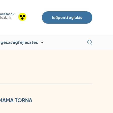
acebook
Időpontfoglalás
ldalunk
Egészségfejlesztés
SMAMA TORNA