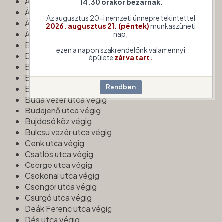
Áchim András utca végig
14.30 órakor bezárnak
.
Álmos vezér utca végig
Az augusztus 20-i nemzeti ünnepre tekintettel
Árpád tér végig
2026. augusztus 21. (péntek)
munkaszüneti
Árpád utca végig
nap,
Badacsony utca végig
ezen a napon szakrendelőnk valamennyi
Bajnok utca végig
épülete
zárva tart.
Botond vezér utca végig
Bölény utca végig
Brassó utca végig
Buda vezér utca végig
Budajenő utca végig
Bujdosó köz végig
Bulcsu vezér utca végig
Cenk utca végig
Csatlós utca végig
Cserge utca végig
Csokonai utca végig
Csongor utca végig
Csurgó utca végig
Deák Ferenc utca végig
Dés utca végig