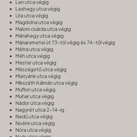
Len utca végig
Leshegy utca végig
Líra utca végig
Magdolna utca végig
Malom csárda utca végig
Máriahegy utca végig
Máriaremetei út 73-tól végig és 74-től végig
Mátra utca végig
Méh utca végig
Mester utca végig
Mészégető utca végig
Miatyánk utca végig
Mikszáth Kálmán utca végig
Muflon utca végig
Muhar utca végig
Nádor utca végig
Nagyrét utca 2-14-ig
Nedű utca végig
Noémi utca végig
Nóra utca végig
Nyár utca végig