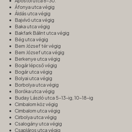
Apostol utca 6-30.
Áfonya utca végig
Áldás utca végig
Bajvívó utca végig
Baka utca végig
Bakfark Bálint utca végig
Bég utca végig
Bem József tér végig
Bem József utca végig
Berkenye utca végig
Bogár lépcső végig
Bogár utca végig
Bolyai utca végig
Borbolya utca végig
Boróka utca végig
Buday László utca 5-13-ig, 10-18-ig
Cimbalom köz végig
Cimbalom utca végig
Cirbolya utca végig
Csalogány utca végig
Csapláros utca végig