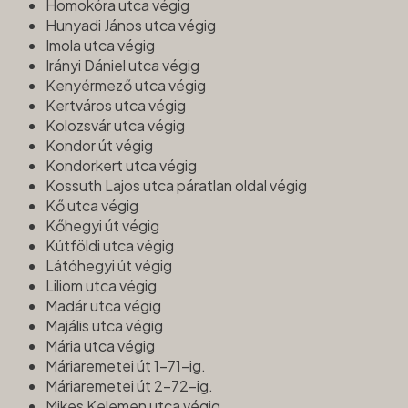
Homokóra utca végig
Hunyadi János utca végig
Imola utca végig
Irányi Dániel utca végig
Kenyérmező utca végig
Kertváros utca végig
Kolozsvár utca végig
Kondor út végig
Kondorkert utca végig
Kossuth Lajos utca páratlan oldal végig
Kő utca végig
Kőhegyi út végig
Kútföldi utca végig
Látóhegyi út végig
Liliom utca végig
Madár utca végig
Majális utca végig
Mária utca végig
Máriaremetei út 1-71-ig.
Máriaremetei út 2-72-ig.
Mikes Kelemen utca végig