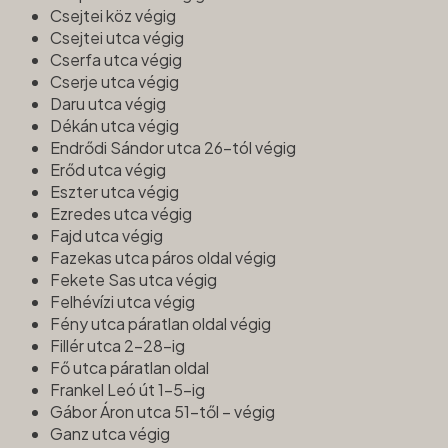
Csejtei köz végig
Csejtei utca végig
Cserfa utca végig
Cserje utca végig
Daru utca végig
Dékán utca végig
Endrődi Sándor utca 26-tól végig
Erőd utca végig
Eszter utca végig
Ezredes utca végig
Fajd utca végig
Fazekas utca páros oldal végig
Fekete Sas utca végig
Felhévízi utca végig
Fény utca páratlan oldal végig
Fillér utca 2-28-ig
Fő utca páratlan oldal
Frankel Leó út 1-5-ig
Gábor Áron utca 51-től – végig
Ganz utca végig