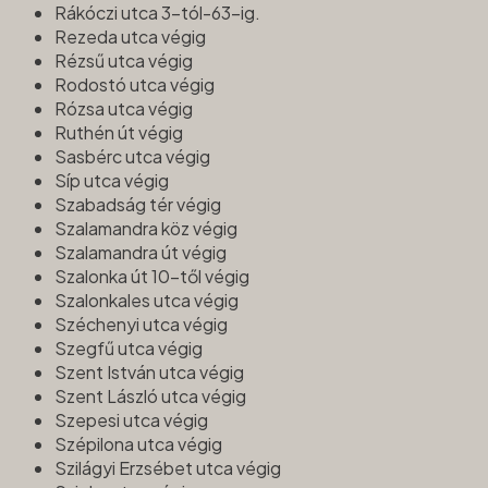
Rákóczi utca 3-tól-63-ig.
Rezeda utca végig
Rézsű utca végig
Rodostó utca végig
Rózsa utca végig
Ruthén út végig
Sasbérc utca végig
Síp utca végig
Szabadság tér végig
Szalamandra köz végig
Szalamandra út végig
Szalonka út 10-től végig
Szalonkales utca végig
Széchenyi utca végig
Szegfű utca végig
Szent István utca végig
Szent László utca végig
Szepesi utca végig
Szépilona utca végig
Szilágyi Erzsébet utca végig