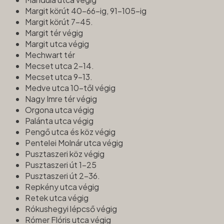
Margit körút 40-66-ig, 91-105-ig
Margit körút 7-45.
Margit tér végig
Margit utca végig
Mechwart tér
Mecset utca 2-14.
Mecset utca 9-13.
Medve utca 10-től végig
Nagy Imre tér végig
Orgona utca végig
Palánta utca végig
Pengő utca és köz végig
Pentelei Molnár utca végig
Pusztaszeri köz végig
Pusztaszeri út 1-25
Pusztaszeri út 2-36.
Repkény utca végig
Retek utca végig
Rókushegyi lépcső végig
Rómer Flóris utca végig