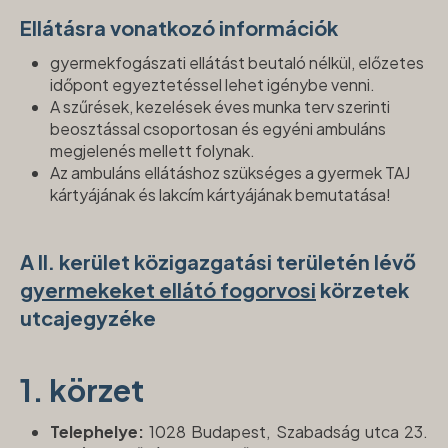
Ellátásra vonatkozó információk
gyermekfogászati ellátást beutaló nélkül, előzetes
időpont egyeztetéssel lehet igénybe venni.
A szűrések, kezelések éves munka terv szerinti
beosztással csoportosan és egyéni ambuláns
megjelenés mellett folynak.
Az ambuláns ellátáshoz szükséges a gyermek TAJ
kártyájának és lakcím kártyájának bemutatása!
A II. kerület közigazgatási területén lévő
gyermekeket ellátó fogorvosi
körzetek
utcajegyzéke
1. körzet
Telephelye:
1028 Budapest, Szabadság utca 23.