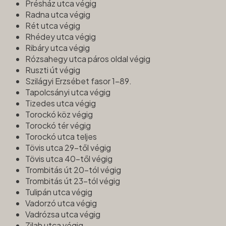
Présház utca végig
Radna utca végig
Rét utca végig
Rhédey utca végig
Ribáry utca végig
Rózsahegy utca páros oldal végig
Ruszti út végig
Szilágyi Erzsébet fasor 1-89.
Tapolcsányi utca végig
Tizedes utca végig
Torockó köz végig
Torockó tér végig
Torockó utca teljes
Tövis utca 29-től végig
Tövis utca 40-től végig
Trombitás út 20-tól végig
Trombitás út 23-tól végig
Tulipán utca végig
Vadorzó utca végig
Vadrózsa utca végig
Zilah utca végig