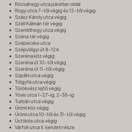
Rózsahegy utca páratlan oldal
Rügy utca 7-től végig és 12-től végig
Szász Károly utca végig
Széll Kálmán tér végig
Szemlőhegy utca végig
Széna tér végig
Szépecske utca
Szépvölgyi út 8-124.
Szeréna köz végig
Szeréna út 10-től végig
Szeréna út 11-től végig
Szpáhi utca végig
Tölgyfa utca végig
Törökvész lejtő végig
Tövis utca 1-27-ig, 2-38-ig
Turbán utca végig
Ürömi köz végig
Ürömi utca 10-től és 31-től végig
Üstökös utca végig
Várfok utca II. kerületi része