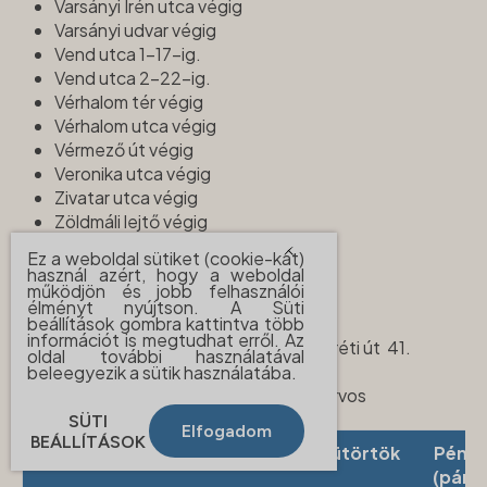
Varsányi Irén utca végig
Varsányi udvar végig
Vend utca 1-17-ig.
Vend utca 2-22-ig.
Vérhalom tér végig
Vérhalom utca végig
Vérmező út végig
Veronika utca végig
Zivatar utca végig
Zöldmáli lejtő végig
Ez a weboldal sütiket (cookie-kat)
használ azért, hogy a weboldal
működjön és jobb felhasználói
5. körzet
élményt nyújtson. A Süti
beállítások gombra kattintva több
információt is megtudhat erről. Az
Telephelye:
1024 Budapest, Pasaréti út 41.
oldal további használatával
Telefonszám:
+36 (1) 225 0952
beleegyezik a sütik használatába.
Rendel:
Dr. Kovács Anna fogszakorvos
SÜTI
Elfogadom
BEÁLLÍTÁSOK
Hétfő
Kedd
Szerda
Csütörtök
Pénte
(páro