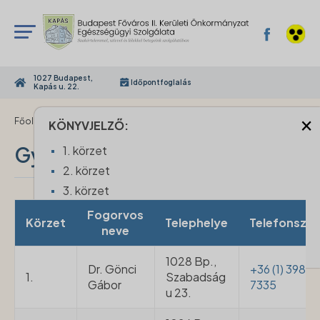
1027 Budapest,
Időpontfoglalás
Kapás u. 22.
×
›
Főoldal
Gyermek fogorvosi szolgálat
KÖNYVJELZŐ:
Gyermek fogorvosi szolgálat
1. körzet
2. körzet
3. körzet
4. körzet
Fogorvos
Körzet
Telephelye
Telefonszá
5. körzet
neve
6. körzet
1028 Bp.,
Dr. Gönci
+36 (1) 398
1.
Szabadság
Gábor
7335
u 23.