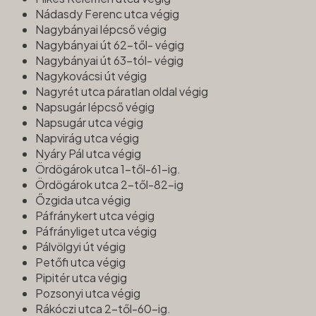
Nádasdy Ferenc utca végig
Nagybányai lépcső végig
Nagybányai út 62-től- végig
Nagybányai út 63-tól- végig
Nagykovácsi út végig
Nagyrét utca páratlan oldal végig
Napsugár lépcső végig
Napsugár utca végig
Napvirág utca végig
Nyáry Pál utca végig
Ördögárok utca 1-től-61-ig.
Ördögárok utca 2-től-82-ig
Őzgida utca végig
Páfránykert utca végig
Páfrányliget utca végig
Pálvölgyi út végig
Petőfi utca végig
Pipitér utca végig
Pozsonyi utca végig
Rákóczi utca 2-től-60-ig.