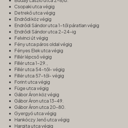
Buday László utca 2-8/b.
Csopaki utca végig
Detrekő utca végig
Endrődi köz végig
Endrődi Sándor utca 1-től páratlan végig
Endrődi Sándor utca 2-24-ig
Felvinci út végig
Fény utca páros oldal végig
Fényes Elek utca végig
Fillér lépcső végig
Fillér utca 1-29.,
Fillér utca 54-től- végig
Fillér utca 57-től- végig
Forint utca végig
Füge utca végig
Gábor Áron köz végig
Gábor Áron utca 13-49.
Gábor Áron utca 20-80.
Gyergyó utca végig
Hankóczy Jenő utca végig
Hargita utca végig