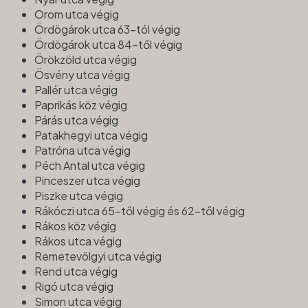
Orom utca végig
Ördögárok utca 63-tól végig
Ördögárok utca 84-től végig
Örökzöld utca végig
Ösvény utca végig
Pallér utca végig
Paprikás köz végig
Párás utca végig
Patakhegyi utca végig
Patróna utca végig
Péch Antal utca végig
Pinceszer utca végig
Piszke utca végig
Rákóczi utca 65-től végig és 62-től végig
Rákos köz végig
Rákos utca végig
Remetevölgyi utca végig
Rend utca végig
Rigó utca végig
Simon utca végig