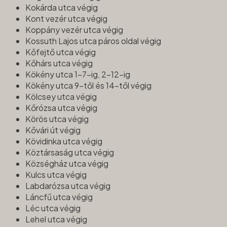
Kokárda utca végig
Kont vezér utca végig
Koppány vezér utca végig
Kossuth Lajos utca páros oldal végig
Kőfejtő utca végig
Kőhárs utca végig
Kökény utca 1-7-ig, 2-12-ig
Kökény utca 9-től és 14-től végig
Kölcsey utca végig
Kőrózsa utca végig
Körös utca végig
Kővári út végig
Kövidinka utca végig
Köztársaság utca végig
Községház utca végig
Kulcs utca végig
Labdarózsa utca végig
Láncfű utca végig
Léc utca végig
Lehel utca végig