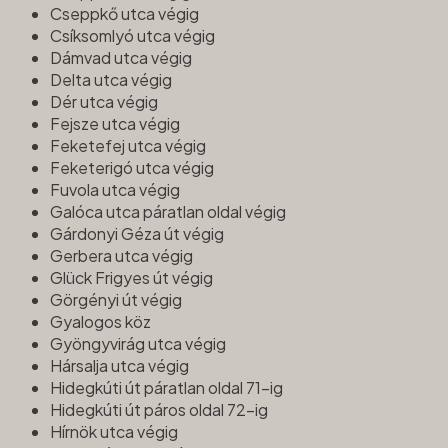
Cseppkő utca végig
Csíksomlyó utca végig
Dámvad utca végig
Delta utca végig
Dér utca végig
Fejsze utca végig
Feketefej utca végig
Feketerigó utca végig
Fuvola utca végig
Galóca utca páratlan oldal végig
Gárdonyi Géza út végig
Gerbera utca végig
Glück Frigyes út végig
Görgényi út végig
Gyalogos köz
Gyöngyvirág utca végig
Hársalja utca végig
Hidegkúti út páratlan oldal 71-ig
Hidegkúti út páros oldal 72-ig
Hírnök utca végig