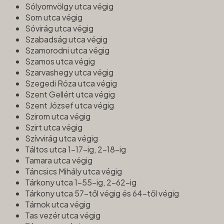
Sólyomvölgy utca végig
Som utca végig
Sóvirág utca végig
Szabadság utca végig
Szamorodni utca végig
Szamos utca végig
Szarvashegy utca végig
Szegedi Róza utca végig
Szent Gellért utca végig
Szent József utca végig
Szirom utca végig
Szirt utca végig
Szívvirág utca végig
Táltos utca 1-17-ig, 2-18-ig
Tamara utca végig
Táncsics Mihály utca végig
Tárkony utca 1-55-ig, 2-62-ig
Tárkony utca 57-től végig és 64-től végig
Tárnok utca végig
Tas vezér utca végig