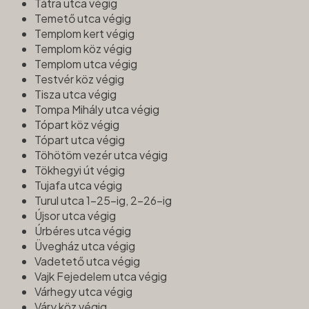
Tátra utca végig
Temető utca végig
Templom kert végig
Templom köz végig
Templom utca végig
Testvér köz végig
Tisza utca végig
Tompa Mihály utca végig
Tópart köz végig
Tópart utca végig
Töhötöm vezér utca végig
Tökhegyi út végig
Tujafa utca végig
Turul utca 1-25-ig, 2-26-ig
Újsor utca végig
Úrbéres utca végig
Üvegház utca végig
Vadetető utca végig
Vajk Fejedelem utca végig
Várhegy utca végig
Váry köz végig