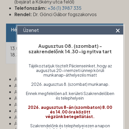
(bejárat a Kőkény utca felől)
Telefonszám:
+36 (1) 3987 335
Rendel:
Dr. Gönci Gábor fogszakorvos
×
Hétfő
Kedd
Szerda
Csütörtök
Pénte
Üzenet
(páros
Augusztus 08. (szombat) -
13.00-
7.30-
13.00-
7.30-13.00
13.00-
szakrendelőnk 14.30-ig nyitva tart
18.30
13.00
18.30
18.30
Tájékoztatjuk tisztelt Pácienseinket, hogy az
augusztus 20-i nemzeti ünnep körüli
munkanap-áthelyezés miatt
Apáca utca végig
2026. augusztus 8. (szombat) munkanap.
Arad utca mindkét oldal végig
Arany János utca végig
Ennek megfelelően a II. kerületi Szakrendelőben
Aranybulla utca végig
és telephelyein
Aszú köz végig
2026. augusztus 8-án (szombaton) 8.00
Aszú utca végig
és 14.00 óra között
végzünk betegellátást.
Attila utca végig
Ábránd utca végig
Szakrendelőnk és telephelyei ezen a napon