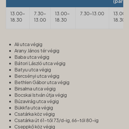
(páros
13.00-
7.30-
13.00-
7.30-13.00
13.00-
18.30
13.00
18.30
18.30
Ali utca végig
Arany János tér végig
Baba utca végig
Bátori László utca végig
Batyu utca végig
Bercsényi utca végig
Bethlen Gábor utca végig
Birsalma utca végig
Bocskai István útja végig
Búzavirág utca végig
Bükkfa utca végig
Csatárka köz végig
Csatárka út 61-től 73/d-ig, 66-tól 80-ig
Cseppkő köz végig