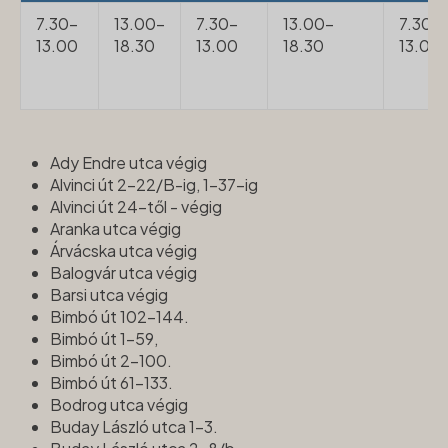
7.30-
13.00-
7.30-
13.00-
7.30-
13.00
18.30
13.00
18.30
13.00
Ady Endre utca végig
Alvinci út 2-22/B-ig, 1-37-ig
Alvinci út 24-től - végig
Aranka utca végig
Árvácska utca végig
Balogvár utca végig
Barsi utca végig
Bimbó út 102-144.
Bimbó út 1-59,
Bimbó út 2-100.
Bimbó út 61-133.
Bodrog utca végig
Buday László utca 1-3.