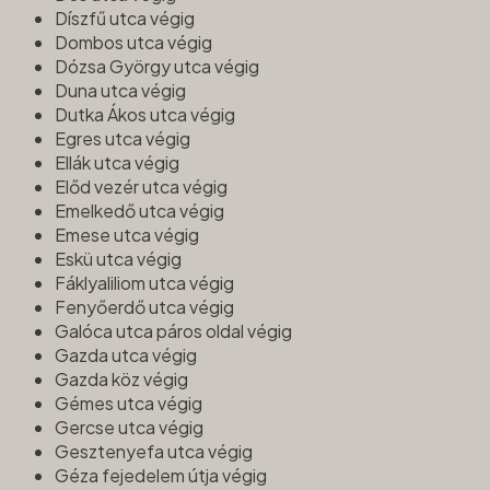
Díszfű utca végig
Dombos utca végig
Dózsa György utca végig
Duna utca végig
Dutka Ákos utca végig
Egres utca végig
Ellák utca végig
Előd vezér utca végig
Emelkedő utca végig
Emese utca végig
Eskü utca végig
Fáklyaliliom utca végig
Fenyőerdő utca végig
Galóca utca páros oldal végig
Gazda utca végig
Gazda köz végig
Gémes utca végig
Gercse utca végig
Gesztenyefa utca végig
Géza fejedelem útja végig