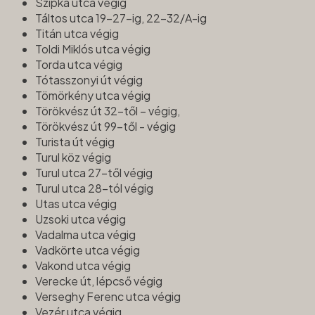
Szipka utca végig
Táltos utca 19-27-ig, 22-32/A-ig
Titán utca végig
Toldi Miklós utca végig
Torda utca végig
Tótasszonyi út végig
Tömörkény utca végig
Törökvész út 32-től – végig,
Törökvész út 99-től - végig
Turista út végig
Turul köz végig
Turul utca 27-től végig
Turul utca 28-tól végig
Utas utca végig
Uzsoki utca végig
Vadalma utca végig
Vadkörte utca végig
Vakond utca végig
Verecke út, lépcső végig
Verseghy Ferenc utca végig
Vezér utca végig