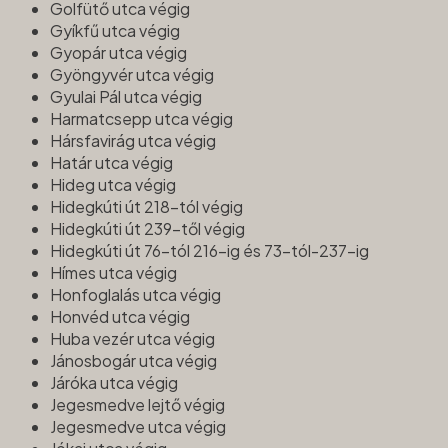
Golfütő utca végig
Gyíkfű utca végig
Gyopár utca végig
Gyöngyvér utca végig
Gyulai Pál utca végig
Harmatcsepp utca végig
Hársfavirág utca végig
Határ utca végig
Hideg utca végig
Hidegkúti út 218-tól végig
Hidegkúti út 239-től végig
Hidegkúti út 76-tól 216-ig és 73-tól-237-ig
Hímes utca végig
Honfoglalás utca végig
Honvéd utca végig
Huba vezér utca végig
Jánosbogár utca végig
Járóka utca végig
Jegesmedve lejtő végig
Jegesmedve utca végig