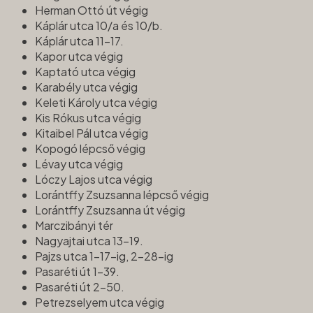
Herman Ottó út végig
Káplár utca 10/a és 10/b.
Káplár utca 11-17.
Kapor utca végig
Kaptató utca végig
Karabély utca végig
Keleti Károly utca végig
Kis Rókus utca végig
Kitaibel Pál utca végig
Kopogó lépcső végig
Lévay utca végig
Lóczy Lajos utca végig
Lorántffy Zsuzsanna lépcső végig
Lorántffy Zsuzsanna út végig
Marczibányi tér
Nagyajtai utca 13-19.
Pajzs utca 1-17-ig, 2-28-ig
Pasaréti út 1-39.
Pasaréti út 2-50.
Petrezselyem utca végig