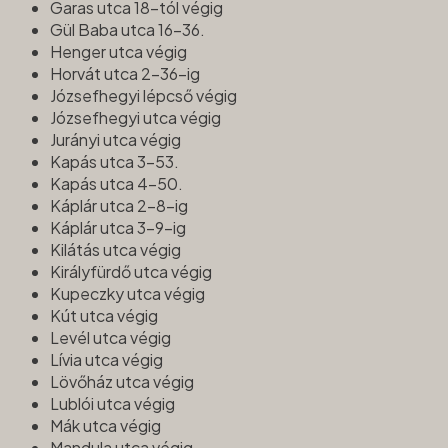
Garas utca 18-tól végig
Gül Baba utca 16-36.
Henger utca végig
Horvát utca 2-36-ig
Józsefhegyi lépcső végig
Józsefhegyi utca végig
Jurányi utca végig
Kapás utca 3-53.
Kapás utca 4-50.
Káplár utca 2-8-ig
Káplár utca 3-9-ig
Kilátás utca végig
Királyfürdő utca végig
Kupeczky utca végig
Kút utca végig
Levél utca végig
Lívia utca végig
Lövőház utca végig
Lublói utca végig
Mák utca végig
Mandula utca végig