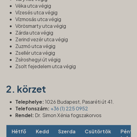
Véka utca végig
Vízesés utca végig
Vízmosás utca végig
Vörösmarty utca végig
Zárda utca végig
Zerind vezér utca végig
Zuzmó utca végig
Zsellér utca végig
Zsíroshegyi út végig
Zsolt fejedelem utca végig
2. körzet
Telephelye:
1026 Budapest, Pasaréti út 41.
Telefonszám:
+36 (1) 225 0952
Rendel:
Dr. Simon Xénia fogszakorvos
Hétfő
Kedd
Szerda
Csütörtök
Pénte