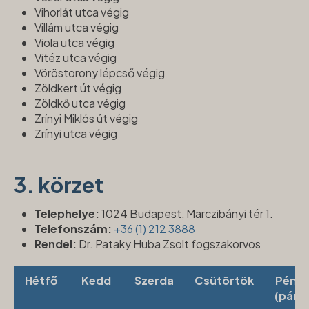
Vihorlát utca végig
Villám utca végig
Viola utca végig
Vitéz utca végig
Vöröstorony lépcső végig
Zöldkert út végig
Zöldkő utca végig
Zrínyi Miklós út végig
Zrínyi utca végig
3. körzet
Telephelye:
1024 Budapest, Marczibányi tér 1.
Telefonszám:
+36 (1) 2
12 3888
Rendel:
Dr. Pataky Huba Zsolt fogszakorvos
Hétfő
Kedd
Szerda
Csütörtök
Pénte
(páro