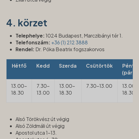
4. körzet
Telephelye:
1024 Budapest, Marczibányi tér 1.
Telefonszám:
+36 (1) 2
12 3888
Rendel:
Dr. Póka Beatrix fogszakorvos
Hétfő
Kedd
Szerda
Csütörtök
Pénte
(páros
13.00-
7.30-
13.00-
7.30-13.00
13.00-
18.30
13.00
18.30
18.30
Alsó Törökvész út végig
Alsó Zöldmáli út végig
Apostol utca 1-13.