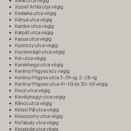
Jókai utca végig
József Attila útja végig
Kadarka utca végig
Kánya utca végig
Kardos utca végig
Kárpát utca végig
Kassa utca végig
Kazinczy utca végig
Kecskerágó utca végig
Kér utca végig
Kerekhegyi utca végig
Kerényi Frigyes köz végig
Kerényi Frigyes utca 3-39-ig, 2-28-ig
Kerényi Frigyes utca 41-től és 30-tól végig
Keszi utca végig
Kevélyhegyi utca végig
Kilincs utca végig
Kinizsi Pál utca végig
Kisasszony utca végig
Kisfaludy utca végig
Kisgazda utca végig