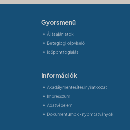
Gyorsmenü
Állásajánlatok
Betegjogi képviselő
Időpontfoglalás
Információk
Akadálymentesítési nyilatkozat
Impresszum
Adatvédelem
Dokumentumok - nyomtatványok