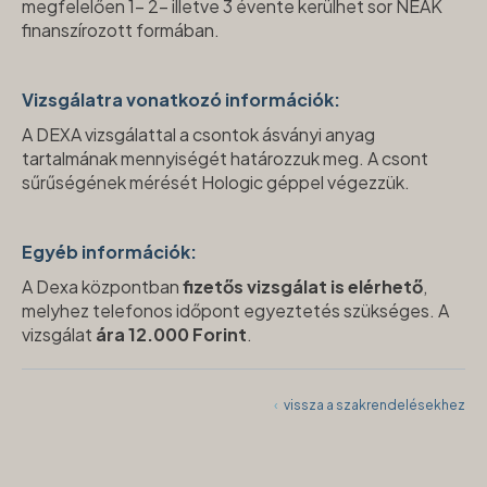
megfelelően 1- 2- illetve 3 évente kerülhet sor NEAK
finanszírozott formában.
Vizsgálatra vonatkozó információk:
A DEXA vizsgálattal a csontok ásványi anyag
tartalmának mennyiségét határozzuk meg. A csont
sűrűségének mérését Hologic géppel végezzük.
Egyéb információk:
A Dexa központban
fizetős vizsgálat is elérhető
,
melyhez telefonos időpont egyeztetés szükséges. A
vizsgálat
ára 12.000 Forint
.
‹
vissza a szakrendelésekhez