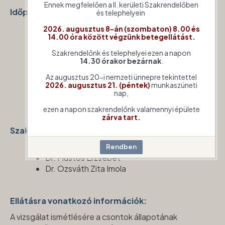
Ennek megfelelően a II. kerületi Szakrendelőben
Időpont egyeztetés módja:
és telephelyein
Telefon
:
+36 (
1)
489
0980
2026. augusztus 8-án (szombaton) 8.00 és
14.00 óra között végzünk betegellátást.
Hívható
: naponta 9.00-13.00 óra között
Szakrendelőnk és telephelyei ezen a napon
14.30 órakor bezárnak
.
Kérjük, ha a foglalt időpontban nem tud
Az augusztus 20-i nemzeti ünnepre tekintettel
2026. augusztus 21. (péntek)
munkaszüneti
megjelenni, azt telefonon szíveskedjen
nap,
lemondani.
ezen a napon szakrendelőnk valamennyi épülete
zárva tart.
Szakorvosok:
Dr. Tőrös Edit főorvos
Dr. Mustos Erzsébet
Dr. Ozsváth Zita Imola
Ellátásra vonatkozó információk:
A vizsgálat ismétlésére a csontok állapotának