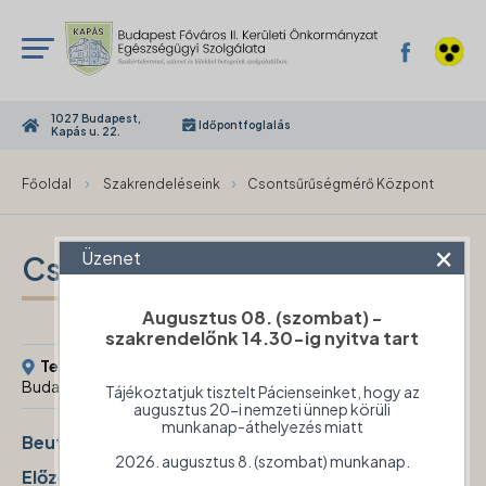
1027 Budapest,
Időpontfoglalás
Kapás u. 22.
›
›
Főoldal
Szakrendeléseink
Csontsűrűségmérő Központ
×
Üzenet
Csontsűrűségmérő Központ
Augusztus 08. (szombat) -
szakrendelőnk 14.30-ig nyitva tart
Telephely:
1027
Telefon:
+36 (1) 489
Budapest, Fekete Sas u. 6.
0980
Tájékoztatjuk tisztelt Pácienseinket, hogy az
augusztus 20-i nemzeti ünnep körüli
munkanap-áthelyezés miatt
Beutaló
:
szükséges
2026. augusztus 8. (szombat) munkanap.
Előzetes időpont foglalás
:
szükséges