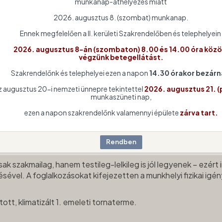
munkanap-áthelyezés miatt
foglalkozzanak saját testi és mentális jóllétük
2026. augusztus 8. (szombat) munkanap.
Olyan programokat tervezünk és valósítunk meg, a
Ennek megfelelően a II. kerületi Szakrendelőben és telephelyein
és ismereteket
szerezhetnek a hosszú távon fe
kialakításához.
2026. augusztus 8-án (szombaton) 8.00 és 14.00 óra közö
végzünk betegellátást.
Szakrendelőnk és telephelyei ezen a napon
14.30 órakor bezárn
z augusztus 20-i nemzeti ünnepre tekintettel
2026. augusztus 21. (
munkaszüneti nap,
ozgás ösztönzése
ezen a napon szakrendelőnk valamennyi épülete
zárva tart.
 szakmailag, hanem testileg-lelkileg is jól legyenek – ezért 
vel. A foglalkozásokat kifejezetten a munkhelyi fizikai igén
tott, klimatizált 1. emeleti tornaterme.