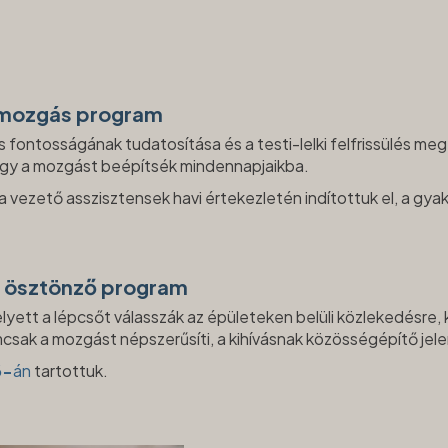
 mozgás program
ontosságának tudatosítása és a testi-lelki felfrissülés megt
ogy a mozgást beépítsék mindennapjaikba.
a vezető asszisztensek havi értekezletén indítottuk el, a g
t ösztönző program
 helyett a lépcsőt válasszák az épületeken belüli közlekedésre
sak a mozgást népszerűsíti, a kihívásnak közösségépítő jel
6-
án
tartottuk.