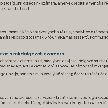
iztosítsunk kollégáink számára, amelyek segítik a mentális r
nak fenntartását.
ciens kommunikáció hatékonyabbá tétele, amelyben a támogat
zámára kiscsoportos (max 8 fő), 4 alkalmas asszertív kommunik
nítás szakdolgozók számára
akorlatot alakítottunk ki, amelyben az új szakdolgozó munka
radjanak egyedül a kezdeti kihívásokkal, és támogatást kapja
ot javítja, hanem a munkahelyi közösség összetartását és az
sével rendszeresen szervezünk kreatív kézműves foglalkozá
öme mellett lehetőséget kínálnak a hatékony stresszkezelésre