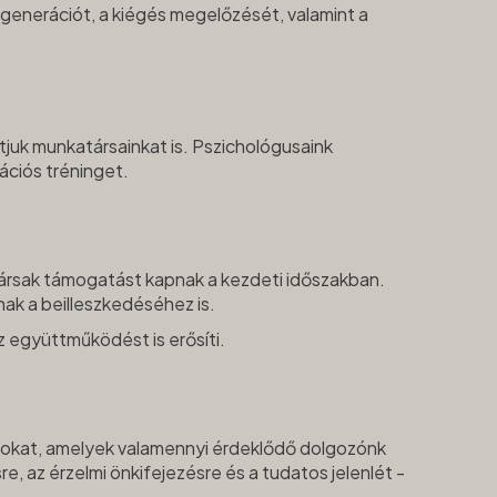
egenerációt, a kiégés megelőzését, valamint a
juk munkatársainkat is. Pszichológusaink
ációs tréninget.
társak támogatást kapnak a kezdeti időszakban.
nak a beilleszkedéséhez is.
 együttműködést is erősíti.
sokat, amelyek valamennyi érdeklődő dolgozónk
, az érzelmi önkifejezésre és a tudatos jelenlét -