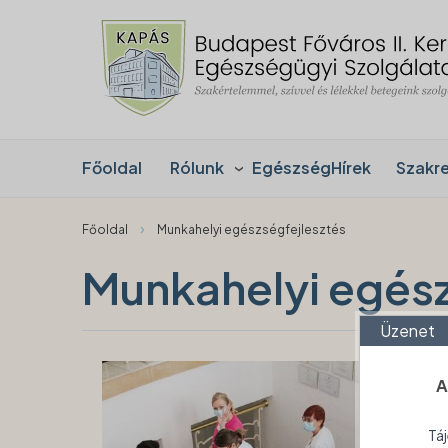
Főoldal
Rólunk
EgészségHírek
Szakr
›
Főoldal
Munkahelyi egészségfejlesztés
Munkahelyi egész
Üzenet
A
Táj