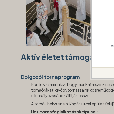
A
Aktív életet támogató m
Dolgozói tornaprogram
Fontos számunkra, hogy munkatársaink ne csak
tornaórákat, gyógytornászaink közreműködésé
ellensúlyozásához állítják össze.
A tornák helyszíne a Kapás utcai épület felújí
Heti tornafoglalkozások típusai: