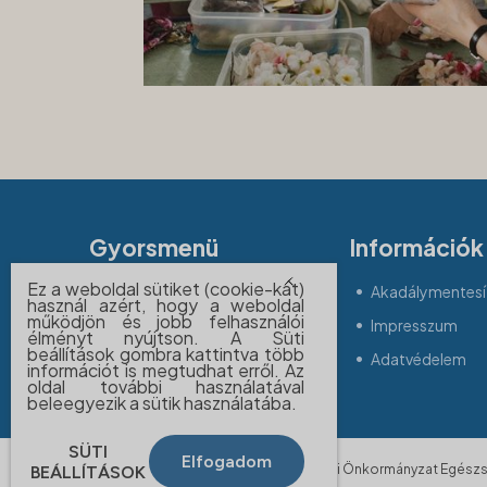
Gyorsmenü
Információk
Ez a weboldal sütiket (cookie-kat)
Állásajánlatok
Akadálymentesít
használ azért, hogy a weboldal
működjön és jobb felhasználói
Betegjogi képviselő
Impresszum
élményt nyújtson. A Süti
beállítások gombra kattintva több
Időpontfoglalás
Adatvédelem
információt is megtudhat erről. Az
oldal további használatával
beleegyezik a sütik használatába.
SÜTI
Elfogadom
© 2026 BUDAPEST FŐVÁROS II. Kerületi Önkormányzat Egészsé
BEÁLLÍTÁSOK
fenntartva