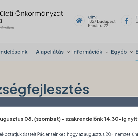
Cím:
F
1027 Budapest,
o
Kapás u. 22.
endeléseink
Alapellátás
Információk
Egyéb
ségfejlesztés
ugusztus 08. (szombat) - szakrendelőnk 14.30-ig nyit
Munkahelyi egészségfejlesztési programjainkkal cé
ékoztatjuk tisztelt Pácienseinket, hogy az augusztus 20-i nemzeti ün
környezet megteremtése
mellett az is, hogy 