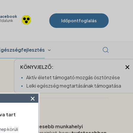
acebook
Időpontfoglalás
ldalunk
Egészségfejlesztés
×
KÖNYVJELZŐ:
Aktív életet támogató mozgás ösztönzése
Lelki egészség megtartásának támogatása
×
va tart
lunk az
egészségesebb munkahelyi
nep körüli
támogassuk munkatársainkat, hogy
tudatosabban