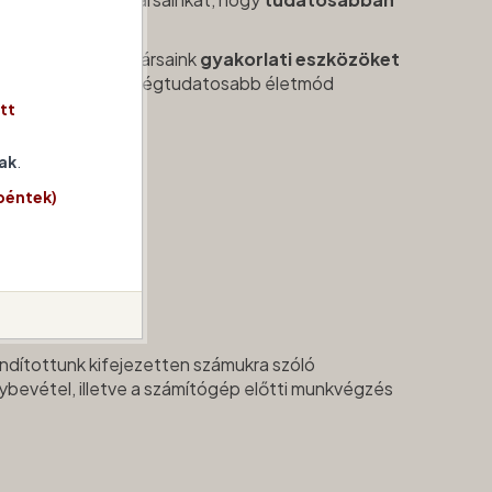
kel
.
melyekkel munkatársaink
gyakorlati eszközöket
nntartható, egészségtudatosabb életmód
tt
ak
.
péntek)
indítottunk kifejezetten számukra szóló
ybevétel, illetve a számítógép előtti munkvégzés