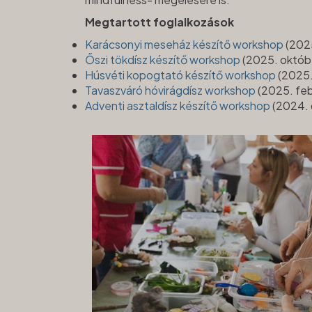
Megtartott foglalkozások
Karácsonyi meseház készítő workshop
(202
Őszi tökdísz készítő workshop
(2025. októbe
Húsvéti kopogtató készítő workshop
(2025.
Tavaszváró hóvirágdísz workshop
(2025. feb
Adventi asztaldísz készítő workshop
(2024. 