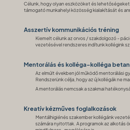
Célunk, hogy olyan eszközöket és lehetőségeket b
támogató munkahelyi közösség kialakítását és an
Asszertív kommunikációs tréning
Kiemelt célunk az orvos / szakdolgozó - pá
vezetésével rendszeres indítunk kollégink s
Mentorálás és kolléga-kolléga beta
Az elmúlt években jól működő mentorálási gy
Rendszerünk célja, hogy az új kollégák ne ma
A mentorálás nemcsak a szakmai hatékonyság
Kreatív kézműves foglalkozások
Mentálhigiénés szakember kollégánk vezeté
számára nyitottak. A programok az alkotás ör
mindfulness- megélésére is.