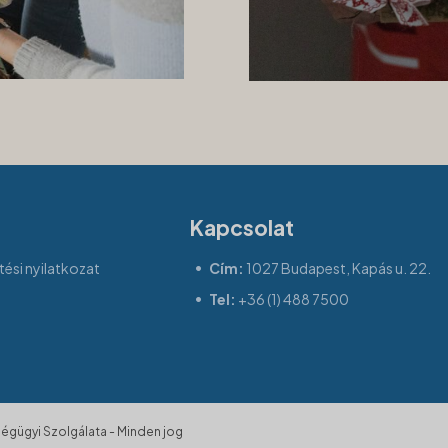
Kapcsolat
ési nyilatkozat
Cím:
1027 Budapest, Kapás u. 22.
Tel:
+36 (1) 488 7500
gügyi Szolgálata - Minden jog