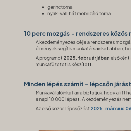
gerinctorna
nyak-váll-hát mobilizáló torna
10 perc mozgás - rendszeres közös
A kezdeményezés célja a rendszeres mozgás f
élmények segítik munkatársainkat abban, h
A programot
2025. februárjában
elsőként 
munkafüzetet is készített.
Minden lépés számít - lépcsőn járás
Munkavállalóinkat arra bíztatjuk, hogy a lift
a napi 10 000 lépést. A kezdeményezés nemc
Az első közös lépcsőzést
2025. március 0