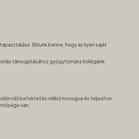
apasztalása. Bízunk benne, hogy az ilyen saját
yakorlás támogatásához gyógytornász kollégánk
, külön idő befektetés nélkül mozogva és teljesítve
entősége van.