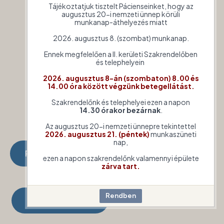
Tájékoztatjuk tisztelt Pácienseinket, hogy az
augusztus 20-i nemzeti ünnep körüli
munkanap-áthelyezés miatt
2026. augusztus 8. (szombat) munkanap.
Ennek megfelelően a II. kerületi Szakrendelőben
és telephelyein
2026. augusztus 8-án (szombaton) 8.00 és
14.00 óra között végzünk betegellátást.
Szakrendelőnk és telephelyei ezen a napon
14.30 órakor bezárnak
.
Az augusztus 20-i nemzeti ünnepre tekintettel
2026. augusztus 21. (péntek)
munkaszüneti
nap,
Regisztráció
ezen a napon szakrendelőnk valamennyi épülete
zárva tart.
Időpontfoglalás