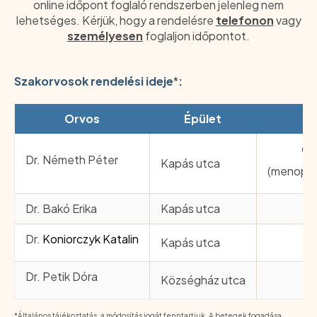
online időpont foglaló rendszerben jelenleg nem
lehetséges. Kérjük, hogy a rendelésre
telefonon
vagy
személyesen
foglaljon időpontot.
Szakorvosok rendelési ideje
*
:
Orvos
Épület
h
dé
Dr. Németh Péter
Kapás utca
(menopuz
Dr. Bakó Erika
Kapás utca
dé
Dr.
Koniorczyk Katalin
Kapás utca
Dr. Petik Dóra
Községház utca
dé
*Általános tájékoztatás, a módosítás jogát fenntartjuk. A betegek fogadása