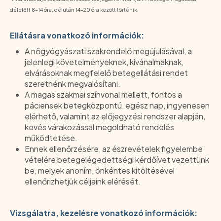
délelőtt 8-14 óra, délután 14-20 óra között történik.
Ellátásra vonatkozó információk:
A nőgyógyászati szakrendelő megújulásával, a
jelenlegi követelményeknek, kívánalmaknak,
elvárásoknak megfelelő betegellátási rendet
szeretnénk megvalósítani.
A magas szakmai színvonal mellett, fontos a
páciensek betegközpontú, egész nap, ingyenesen
elérhető, valamint az előjegyzési rendszer alapján,
kevés várakozással megoldható rendelés
működtetése.
Ennek ellenőrzésére, az észrevételek figyelembe
vételére betegelégedettségi kérdőívet vezettünk
be, melyek anoním, önkéntes kitöltésével
ellenőrizhetjük céljaink elérését.
Vizsgálatra, kezelésre vonatkozó információk: