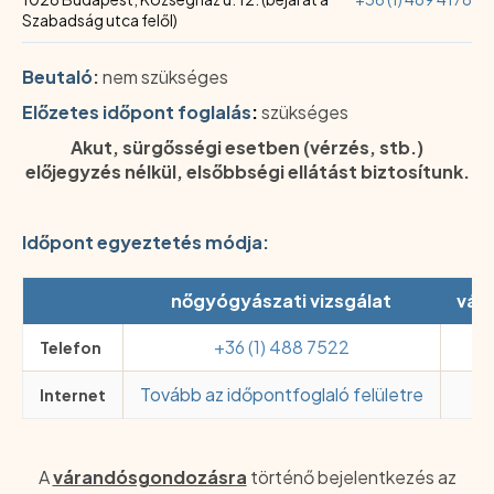
Szabadság utca felől)
Beutaló
:
nem szükséges
Előzetes időpont foglalás
:
szükséges
Akut, sürgősségi esetben (vérzés, stb.)
előjegyzés nélkül, elsőbbségi ellátást biztosítunk.
Időpont egyeztetés módja:
nőgyógyászati vizsgálat
vár
+36 (1) 488 7522
+3
Telefon
Tovább az időpontfoglaló felületre
n
Internet
A
várandósgondozásra
történő bejelentkezés az