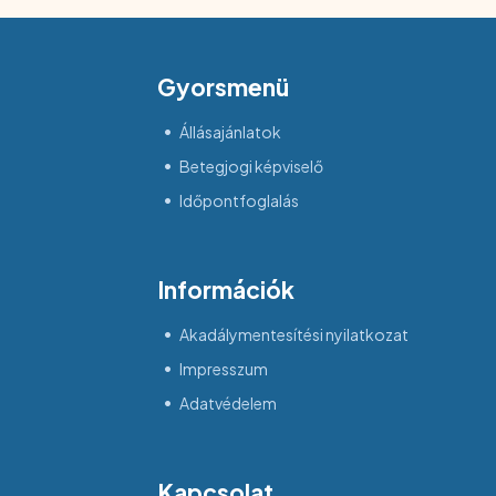
Gyorsmenü
Állásajánlatok
Betegjogi képviselő
Időpontfoglalás
Információk
Akadálymentesítési nyilatkozat
Impresszum
Adatvédelem
Kapcsolat