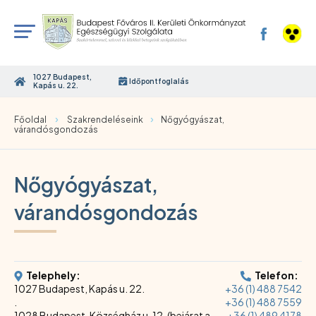
1027 Budapest,
Időpontfoglalás
Kapás u. 22.
›
›
Főoldal
Szakrendeléseink
Nőgyógyászat,
várandósgondozás
Nőgyógyászat,
várandósgondozás
Telephely:
Telefon:
1027 Budapest, Kapás u. 22.
+36 (1) 488 7542
.
+36 (1) 488 7559
1028 Budapest, Községház u. 12. (bejárat a
+36 (1) 489 4178