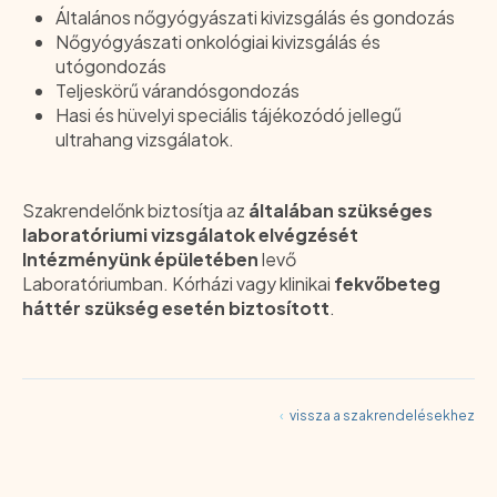
Általános nőgyógyászati kivizsgálás és gondozás
Nőgyógyászati onkológiai kivizsgálás és
utógondozás
Teljeskörű várandósgondozás
Hasi és hüvelyi speciális tájékozódó jellegű
ultrahang vizsgálatok.
Szakrendelőnk biztosítja az
általában szükséges
laboratóriumi vizsgálatok elvégzését
Intézményünk épületében
levő
Laboratóriumban.
Kórházi vagy klinikai
fekvőbeteg
háttér szükség esetén biztosított
.
‹
vissza a szakrendelésekhez