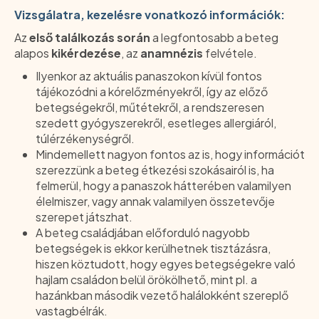
Vizsgálatra, kezelésre vonatkozó információk:
Az
első találkozás során
a legfontosabb a beteg
alapos
kikérdezése
, az
anamnézis
felvétele.
Ilyenkor az aktuális panaszokon kívül fontos
tájékozódni a kórelőzményekről, így az előző
betegségekről, műtétekről, a rendszeresen
szedett gyógyszerekről, esetleges allergiáról,
túlérzékenységről.
Mindemellett nagyon fontos az is, hogy információt
szerezzünk a beteg étkezési szokásairól is, ha
felmerül, hogy a panaszok hátterében valamilyen
élelmiszer, vagy annak valamilyen összetevője
szerepet játszhat.
A beteg családjában előforduló nagyobb
betegségek is ekkor kerülhetnek tisztázásra,
hiszen köztudott, hogy egyes betegségekre való
hajlam családon belül örökölhető, mint pl. a
hazánkban második vezető halálokként szereplő
vastagbélrák.