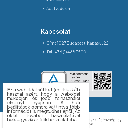
Adatvédelem
Kapcsolat
Cím:
1027 Budapest, Kapás u. 22.
Tel:
+36 (1) 488 7500
Ez a weboldal sütiket (cookie-kat)
használ azért, hogy a weboldal
működjön és jobb felhasználói
élményt nyújtson. A Süti
beállítások gombra kattintva több
információt is megtudhat erről. Az
oldal további használatával
beleegyezik a sütik használatába.
© 2026 BUDAPEST FŐVÁROS II. Kerületi Önkormányzat Egészségügyi
Szolgálata - Minden jog fenntartva