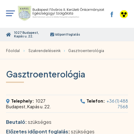
1027 Budapest,
Időpontfoglalás
Kapás u. 22.
›
›
Főoldal
Szakrendeléseink
Gasztroenterológia
Gasztroenterológia
Telephely:
1027
Telefon:
+36 (1) 488
Budapest, Kapás u. 22.
7568
Beutaló
:
szükséges
Előzetes időpont foglalás
:
szükséges