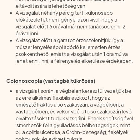
eltávolítására is lehetőség van.
A vizsgálat néhány percig tart, különösebb
előkészületet nem igényel azon kívül, hogy a
vizsgálat előtt 6 órával már nem tanácsos enni, 2
órával inni.
A vizsgálat előtt a garatot érzéstelenítjük, így a
műszer lenyeléséből adódó kellemetlen érzés
csökkenthető, emiatt a vizsgálat után 1 óra múlva
lehet enni, inni, a félrenyelés elkerülése érdekében.
Colonoscopia (vastagbéltükrözés)
a vizsgálat során, a végbélen keresztül vezetjük be
az erre alkalmas flexibilis eszközt, hogy az
emésztőtraktus alsó szakaszán, a végbélben, a
vastagbélben, és vékonybél utolsó szakaszán levő
elváltozásokat tudjuk vizsgálni. Ennek segítségével
ismerhetők fel a gyulladásos bélbetegségek, mint
pl. a colitis ulcerosa, a Crohn-betegség, fekélyek,
polypusok, és a diverticulosis.