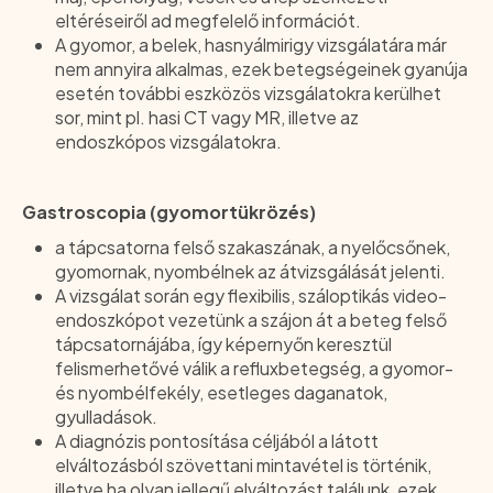
eltéréseiről ad megfelelő információt.
A gyomor, a belek, hasnyálmirigy vizsgálatára már
nem annyira alkalmas, ezek betegségeinek gyanúja
esetén további eszközös vizsgálatokra kerülhet
sor, mint pl. hasi CT vagy MR, illetve az
endoszkópos vizsgálatokra.
Gastroscopia (gyomortükrözés)
a tápcsatorna felső szakaszának, a nyelőcsőnek,
gyomornak, nyombélnek az átvizsgálását jelenti.
A vizsgálat során egy flexibilis, száloptikás video-
endoszkópot vezetünk a szájon át a beteg felső
tápcsatornájába, így képernyőn keresztül
felismerhetővé válik a refluxbetegség, a gyomor-
és nyombélfekély, esetleges daganatok,
gyulladások.
A diagnózis pontosítása céljából a látott
elváltozásból szövettani mintavétel is történik,
illetve ha olyan jellegű elváltozást találunk, ezek