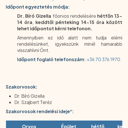
Időpont egyeztetés módja:
Dr. Bíró Gizella
főorvos rendelésére
hétfőn 13-
14 óra
,
keddtől pénteking 14-15 óra között
lehet időpontot kérni telefonon.
Amennyiben ez idő alatt nem tudja elérni
rendelésünket, igyekszünk minél hamarabb
visszahívni Önt.
Időpont foglaló telefonszám
:
+36 70 376 1970
Szakorvosok:
Dr. Bíró Gizella
Dr. Szajbert Teréz
Szakorvosok rendelési ideje
*
:
Orvos
Épület
hétfő
ked