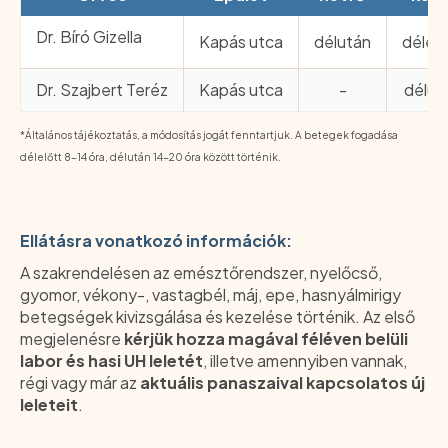
Dr. Bíró Gizella
Kapás utca
délután
délelő
Dr. Szajbert Teréz
Kapás utca
-
délut
*Általános tájékoztatás, a módosítás jogát fenntartjuk. A betegek fogadása
délelőtt 8-14 óra, délután 14-20 óra között történik.
Ellátásra vonatkozó információk:
A szakrendelésen az emésztőrendszer, nyelőcső,
gyomor, vékony-, vastagbél, máj, epe, hasnyálmirigy
betegségek kivizsgálása és kezelése történik. Az első
megjelenésre
kérjük hozza magával féléven belüli
labor és hasi UH leletét
, illetve amennyiben vannak,
régi vagy már az
aktuális panaszaival kapcsolatos új
leleteit
.