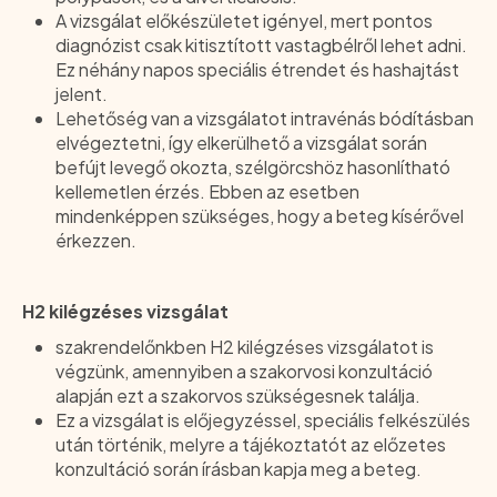
A vizsgálat előkészületet igényel, mert pontos
diagnózist csak kitisztított vastagbélről lehet adni.
Ez néhány napos speciális étrendet és hashajtást
jelent.
Lehetőség van a vizsgálatot intravénás bódításban
elvégeztetni, így elkerülhető a vizsgálat során
befújt levegő okozta, szélgörcshöz hasonlítható
kellemetlen érzés. Ebben az esetben
mindenképpen szükséges, hogy a beteg kísérővel
érkezzen.
H2 kilégzéses vizsgálat
szakrendelőnkben H2 kilégzéses vizsgálatot is
végzünk, amennyiben a szakorvosi konzultáció
alapján ezt a szakorvos szükségesnek találja.
Ez a vizsgálat is előjegyzéssel, speciális felkészülés
után történik, melyre a tájékoztatót az előzetes
konzultáció során írásban kapja meg a beteg.