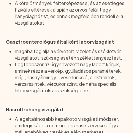
A kórelőzmények feltérképezése, és az esetleges
fizikális eltérések alapján az orvos felállít egy
iránydiagnózist, és ennek megfelelően rendeli el a
vizsgálatokat.
Gasztroenterológus által kért laborvizsgálat
magába foglalja a vérvételt, vizelet és székletvér
vizsgálatot, szükség esetén széklettenyésztést.
Legtöbbször az úgynevezett nagy labort kérjük,
aminek része a vérkép, gyulladásos paraméterek,
máj-, hasnyálmirigy-, vesefunkció, elektrolitok,
vérzsírszintek, vércukor szint, de néha speciális
laborvizsgálatokra is szükség lehet.
Hasi ultrahang vizsgálat
A legáltalánosabb képalkotó vizsgálati módszer,
ami leginkább a nem üreges hasi szervekről, így a
máj, epehólyag, vesék és a lép szerkezeti