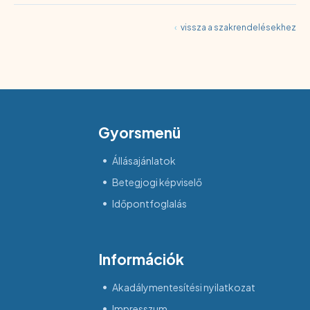
‹
vissza a szakrendelésekhez
Gyorsmenü
Állásajánlatok
Betegjogi képviselő
Időpontfoglalás
Információk
Akadálymentesítési nyilatkozat
Impresszum