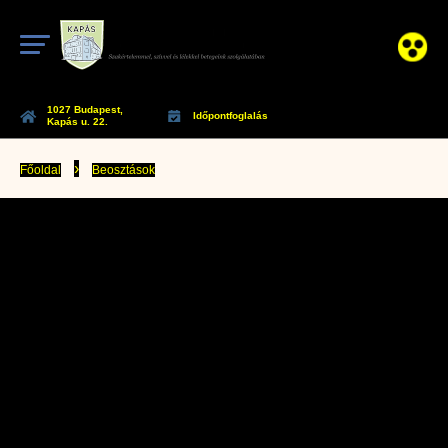
1027 Budapest,
Időpontfoglalás
Kapás u. 22.
›
Főoldal
Beosztások